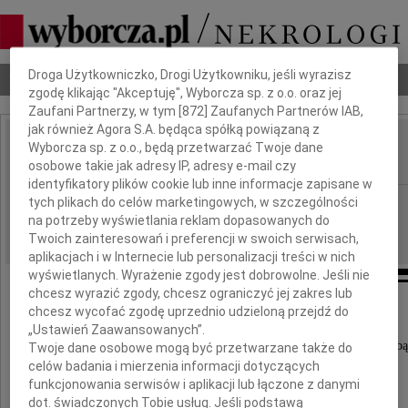
Dbamy o Twoją prywatność
Droga Użytkowniczko, Drogi Użytkowniku, jeśli wyrazisz
Nekrologi
Odeszli
Poradnik pogrzebowy
zgodę klikając "Akceptuję", Wyborcza sp. z o.o. oraz jej
Zaufani Partnerzy, w tym [
872
] Zaufanych Partnerów IAB,
jak również Agora S.A. będąca spółką powiązaną z
Ryszard Hebdzyński
Wyborcza sp. z o.o., będą przetwarzać Twoje dane
IMIĘ I NAZWISKO:
osobowe takie jak adresy IP, adresy e-mail czy
identyfikatory plików cookie lub inne informacje zapisane w
Zielona Góra
tych plikach do celów marketingowych, w szczególności
REGION:
na potrzeby wyświetlania reklam dopasowanych do
27.01.2011
DATA EMISJI:
Twoich zainteresowań i preferencji w swoich serwisach,
aplikacjach i w Internecie lub personalizacji treści w nich
wyświetlanych. Wyrażenie zgody jest dobrowolne. Jeśli nie
chcesz wyrazić zgody, chcesz ograniczyć jej zakres lub
chcesz wycofać zgodę uprzednio udzieloną przejdź do
Pogrążeni w głębokim żalu zawiadamiamy,
że dnia 23 stycznia 2011 roku
„Ustawień Zaawansowanych”.
odszedł od nas po długich zmaganiach z chorobą
Twoje dane osobowe mogą być przetwarzane także do
celów badania i mierzenia informacji dotyczących
funkcjonowania serwisów i aplikacji lub łączone z danymi
dot. świadczonych Tobie usług. Jeśli podstawą