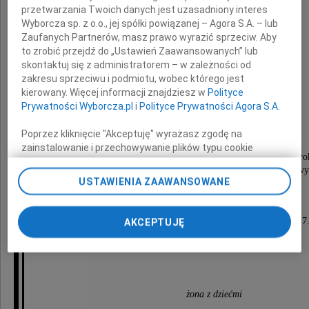
przetwarzania Twoich danych jest uzasadniony interes
Wyborcza sp. z o.o., jej spółki powiązanej – Agora S.A. – lub
Zaufanych Partnerów, masz prawo wyrazić sprzeciw. Aby
Ryszard Hebdzyński
to zrobić przejdź do „Ustawień Zaawansowanych” lub
skontaktuj się z administratorem – w zależności od
zakresu sprzeciwu i podmiotu, wobec którego jest
nasz najdroższy Tatuś i Mąż,
kierowany. Więcej informacji znajdziesz w
Polityce
były koszykarz zielonogórskiego Zastalu,
Prywatności Wyborcza.pl
i
Polityce Prywatności Agora S.A.
matematyk i informatyk.
Poprzez kliknięcie "Akceptuję" wyrażasz zgodę na
zainstalowanie i przechowywanie plików typu cookie
Pogrzeb odbędzie się w piątek, 28 stycznia 2011 ro
Wyborczej sp. z o. o. jej Zaufanych Partnerów i Agora S.A.
o godzinie 10.30 na cmentarzu komunalnym (now
na Twoim urządzeniu końcowym. Możesz też w każdej
USTAWIENIA ZAAWANSOWANE
przy ul. Wrocławskiej w Zielonej Górze.
chwili zmienić swoje preferencje dot. plików cookie,
ponownie wywołując narzędzie do zarządzania Twoimi
Msza święta w intencji Zmarłego
preferencjami dot. przetwarzania danych poprzez
zostanie odprawiona w dniu pogrzebu o godzinie 7
AKCEPTUJĘ
odnośnik „Ustawienia prywatności” w stopce serwisu i
w kościele pw. Matki Bożej Częstochowskiej.
przechodząc do sekcji „Ustawienia zaawansowane”.
Zmiana ustawień plików cookie możliwa jest także za
pomocą ustawień przeglądarki.
żona z dziećmi
My, nasi Zaufani Partnerzy i Agora S.A. możemy