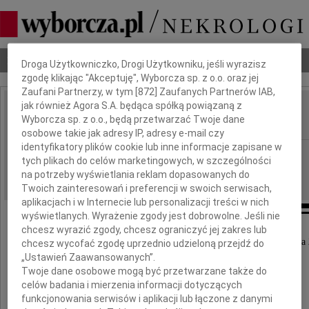
Dbamy o Twoją prywatność
Nekrologi
Odeszli
Poradnik pogrzebowy
Droga Użytkowniczko, Drogi Użytkowniku, jeśli wyrazisz
zgodę klikając "Akceptuję", Wyborcza sp. z o.o. oraz jej
Zaufani Partnerzy, w tym [
872
] Zaufanych Partnerów IAB,
jak również Agora S.A. będąca spółką powiązaną z
Józef Demczuk
Wyborcza sp. z o.o., będą przetwarzać Twoje dane
IMIĘ I NAZWISKO:
osobowe takie jak adresy IP, adresy e-mail czy
identyfikatory plików cookie lub inne informacje zapisane w
Szczecin
REGION:
tych plikach do celów marketingowych, w szczególności
27.01.2011
DATA EMISJI:
na potrzeby wyświetlania reklam dopasowanych do
Twoich zainteresowań i preferencji w swoich serwisach,
aplikacjach i w Internecie lub personalizacji treści w nich
wyświetlanych. Wyrażenie zgody jest dobrowolne. Jeśli nie
chcesz wyrazić zgody, chcesz ograniczyć jej zakres lub
Z głębokim żalem żegnamy Zmarłego w dniu 18 stycznia 
chcesz wycofać zgodę uprzednio udzieloną przejdź do
„Ustawień Zaawansowanych”.
naszego Szefa i Kolegę
Twoje dane osobowe mogą być przetwarzane także do
celów badania i mierzenia informacji dotyczących
funkcjonowania serwisów i aplikacji lub łączone z danymi