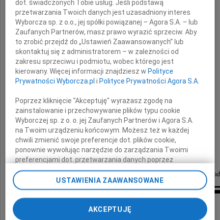
dot. świadczonych Tobie usług. Jeśli podstawą
przetwarzania Twoich danych jest uzasadniony interes
Wyborcza sp. z o.o., jej spółki powiązanej – Agora S.A. – lub
Józefa Demczuka
Zaufanych Partnerów, masz prawo wyrazić sprzeciw. Aby
to zrobić przejdź do „Ustawień Zaawansowanych” lub
skontaktuj się z administratorem – w zależności od
zakresu sprzeciwu i podmiotu, wobec którego jest
Cześć Jego pamięci.
kierowany. Więcej informacji znajdziesz w
Polityce
Prywatności Wyborcza.pl
i
Polityce Prywatności Agora S.A.
Rodzinie i Bliskim
Poprzez kliknięcie "Akceptuję" wyrażasz zgodę na
zainstalowanie i przechowywanie plików typu cookie
Wyborczej sp. z o. o. jej Zaufanych Partnerów i Agora S.A.
składamy
na Twoim urządzeniu końcowym. Możesz też w każdej
chwili zmienić swoje preferencje dot. plików cookie,
wyrazy głębokiego współczucia
ponownie wywołując narzędzie do zarządzania Twoimi
preferencjami dot. przetwarzania danych poprzez
odnośnik „Ustawienia prywatności” w stopce serwisu i
pracownicy, koleżanki, koledzy z firmy Scanwood
przechodząc do sekcji „Ustawienia zaawansowane”.
USTAWIENIA ZAAWANSOWANE
Zmiana ustawień plików cookie możliwa jest także za
pomocą ustawień przeglądarki.
Inne kondolencje
AKCEPTUJĘ
My, nasi Zaufani Partnerzy i Agora S.A. możemy