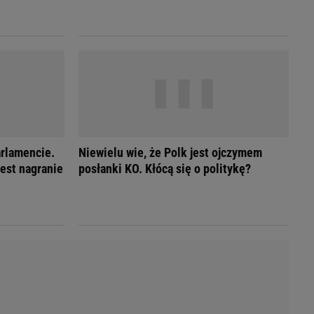
LED
arlamencie.
Niewielu wie, że Polk jest ojczymem
Jest nagranie
posłanki KO. Kłócą się o politykę?
du
Rodzina
łodnych
Wakacje
Sennik