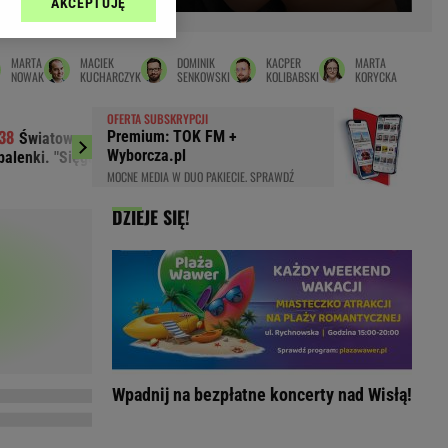
AKCEPTUJĘ
l sp. z o.o., jej
Zielona Góra
ić swoje preferencje
arzania danych poprzez
MAGAZYNY
MARTA
MACIEK
DOMINIK
KACPER
MARTA
ych”. Zmiana ustawień
NOWAK
KUCHARCZYK
SENKOWSKI
KOLIBABSKI
KORYCKA
syny
Kuchnia
OFERTA SUBSKRYPCJI
a
Wysokie Obcasy
Premium: TOK FM +
Światowe media wydały werdykt ws.
Premier Kosow
ach:
Wyborcza.pl
balenki. "Sięga dna"
podczas obrad
y
 celów identyfikacji.
MOCNE MEDIA W DUO PAKIECIE. SPRAWDŹ
omiar reklam i treści,
rynarka
DZIEJE SIĘ!
enka za 29zł
zula
 wide
y
to
kim obcasie
Wpadnij na bezpłatne koncerty nad Wisłą!