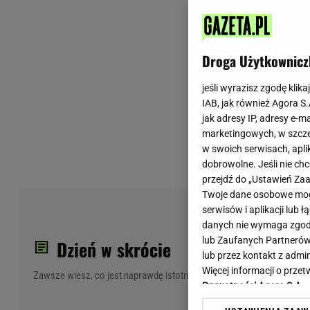
Wiadomości z Polski
Tenis
Plotki na topie
Sporty Walki
Niedziela handlowa
Siatkówka
Droga Użytkownicz
Informacje na bieżąco
PlusLiga
Metro Warszawa
Lekkoatletyka
jeśli wyrazisz zgodę klika
IAB, jak również Agora S
Duży Format
Kolarstwo
jak adresy IP, adresy e-m
Pogoda Warszawa
Bieganie
marketingowych, w szcze
Pogoda Kraków
Trening - ćwiczenia
w swoich serwisach, aplik
Pogoda Gdańsk
Ćwiczenia
dobrowolne. Jeśli nie ch
Pogoda Poznań
Dieta - Odżywianie
przejdź do „Ustawień Z
Twoje dane osobowe mogą
Pogoda Wrocław
Jak schudnąć?
serwisów i aplikacji lub
Gazeta na X
Sport - Fitness
wyś
danych nie wymaga zgody 
Fitness
lub Zaufanych Partnerów
Dzień w skrócie
F1 - Formuła 1
lub przez kontakt z admi
Więcej informacji o prz
Zawsze wiesz, co jest naprawdę istotne
Prywatności Agora S.A.