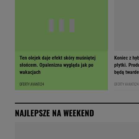
Ten olejek daje efekt skóry muśniętej
Koniec z hy
słońcem. Opalenizna wygląda jak po
płytki. Prod
wakacjach
będą twarde
OFERTY AVANTI24
OFERTY AVANTI24
NAJLEPSZE NA WEEKEND