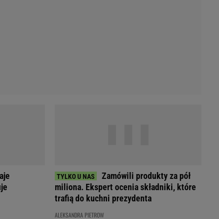
Przetargi
Licytacje komornicze
Komputery Forum
Alkomat online
Kalkulator opłacalności LPG
Przelicznik cm na cale i stopy
Kalkulator momentu obrotowego
Kalkulator mocy
Kalkulator zużycia paliwa
Kalkulator rozmiaru opon
Przelicznik mile na kilometry
aje
Zamówili produkty za pół
je
miliona. Ekspert ocenia składniki, które
trafią do kuchni prezydenta
ALEKSANDRA PIETROW