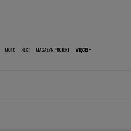
aplikację Gazeta - Android
Pobierz aplikację Gazeta -
MOTO
NEXT
MAGAZYN PROJEKT
WIĘCEJ
T
PLOTEK
SPORT.PL
HOROSKOPY
WEEKEND
TOK FM
WYBORC
ROZRYWKA
ŻYCIE I STYL
Gwiazdy Mundialu
Fryzury
Plotek
Makijaż
Gry online
Magia - Ciekawo
Historie
Wiadomości - 
WAGs
Sposób na za d
Anna Lewandowska
Gorączka u dzi