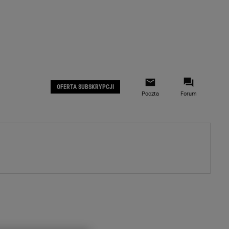
 IOS
Gazeta.pl na Facebooku
OFERTA SUBSKRYPCJI
Poczta
Forum
ZA
WYDARZENIA GOSPODARCZE
LOKALNE
Białystok
Bielsko-Biała
stki
Bydgoszcz
moda
Częstochowa
uże buty
Gorzów Wielkopolski
ecka
Katowice