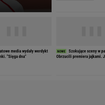
Telewizor LG O
atowe media wydały werdykt
Szokujące sceny w p
nki. "Sięga dna"
Obrzucili premiera jajkami. 
Doda
Kalkulator Poro
Magda Gessler
Kalendarz dni p
Agnieszka Woźniak-Starak
Kalendarz ciąży