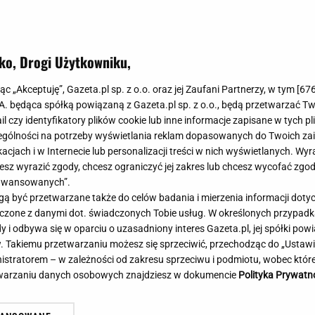
Meghan Markle
Krzesełka do ka
Magda Gessler
Łóżka dla dzieci
Barbara Kurdej-Szatan
Foteliki samoc
ko, Drogi Użytkowniku,
Księżna Kate
Przepisy
Porady
Jak zrobić?
jąc „Akceptuję”, Gazeta.pl sp. z o.o. oraz jej Zaufani Partnerzy, w tym [
67
.A. będąca spółką powiązaną z Gazeta.pl sp. z o.o., będą przetwarzać T
Na czasie
Grzyby
ail czy identyfikatory plików cookie lub inne informacje zapisane w tych p
Memy
Koronawirus
gólności na potrzeby wyświetlania reklam dopasowanych do Twoich zain
Radio Zet
Porady - Zdrowi
acjach i w Internecie lub personalizacji treści w nich wyświetlanych. Wyr
Radio Pogoda
Sukienki jeanso
cesz wyrazić zgody, chcesz ograniczyć jej zakres lub chcesz wycofać zgo
Radio internetowe
Torebki worki
aawansowanych”.
 być przetwarzane także do celów badania i mierzenia informacji dot
Rock Radio
Życzenia
Poważny karambol podczas
Oszuści wzięli na nią p
 łączone z danymi dot. świadczonych Tobie usług. W określonych przypad
Złote Przeboje
Życzenia urodz
cigu w Polsce. 17 osób rannych
zażądał spłaty. Jest de
i odbywa się w oparciu o uzasadniony interes Gazeta.pl, jej spółki powi
Chillizet - radio internetowe
Życzenia imien
. Takiemu przetwarzaniu możesz się sprzeciwić, przechodząc do „Ust
Podcasty
Newsy, plotki - 
nistratorem – w zależności od zakresu sprzeciwu i podmiotu, wobec które
E-booki - Audiobooki
Lifestyle
etwarzaniu danych osobowych znajdziesz w dokumencie
Polityka Prywatn
Planeta.pl
Co obejrzeć