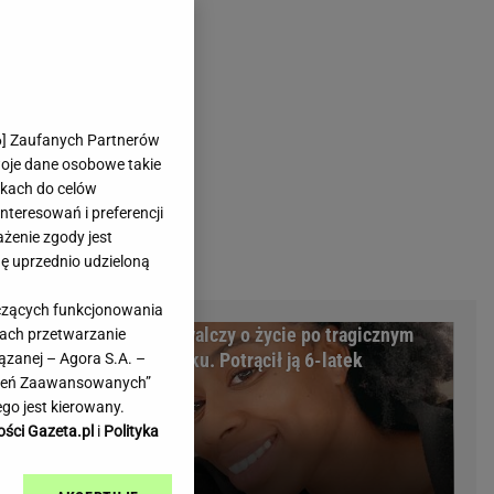
rmienia
Gliwice
Kielce
hodowe
Kraków
Lublin
Łódź
6
] Zaufanych Partnerów
woje dane osobowe takie
Olsztyn
likach do celów
Opole
teresowań i preferencji
e
Płock
ażenie zgody jest
we
Poznań
dę uprzednio udzieloną
Radom
yczących funkcjonowania
Rzeszów
ożyczkę, bank
Miss walczy o życie po tragicznym
kach przetwarzanie
inowe
Sosnowiec
cyzja sądu
wypadku. Potrącił ją 6-latek
ązanej – Agora S.A. –
inowe
Szczecin
awień Zaawansowanych”
Melo Radio
Toruń
go jest kierowany.
Trójmiasto
ości Gazeta.pl
i
Polityka
Warszawa
Wrocław