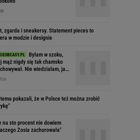
pokoiło
CKI
t, zgarda i sneakersy. Statement pieces to
era w modzie i designie
Byłam w szoku,
j mąż nigdy się tak chamsko
achowywał. Nie wiedziałam, jak
agować
PCJA
t temu pokazali, że w Polsce też można zrobić
ykę"
y na sto procent nie dowiem
dlaczego Zosia zachorowała"