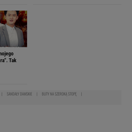
mojego
ra". Tak
SANDAŁY DAMSKIE
BUTY NA SZEROKĄ STOPĘ