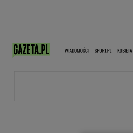
Poczta - Logowanie
Pobierz 
WIADOMOŚCI
SPORT.PL
KOBIETA
DZIECKO
KOBIETA
KULTURA
NEX
WIADOMOŚCI
SPORT
G.PL
Skoki narciarskie
Haps.pl
Ekstraklasa
Wiadomości ze świata
Bundesliga
Sport wiadomości
Liga Mistrzów
Horoskop
Liga Europy
Papież Franiszek
Koszykówka