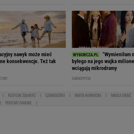
acyjny nawyk może mieć
"Wymieniłam 
ne konsekwencje. Też tak
byłego na jego wujka milione
wciągają mikrodramy
CYJNY
SUBSKRYPCJA
ROSYJSKI ŻOŁNIERZ
CZARNOGÓRA
MARTA NAWROCKA
NIKOLA GRBIĆ
PERFUMY DAMSKIE