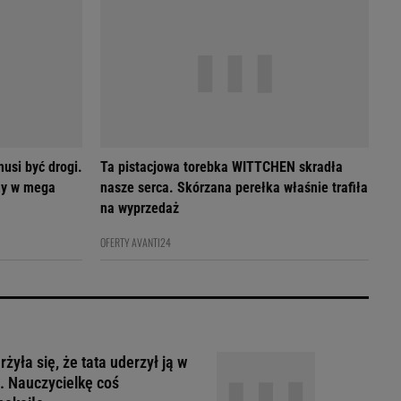
usi być drogi.
Ta pistacjowa torebka WITTCHEN skradła
my w mega
nasze serca. Skórzana perełka właśnie trafiła
na wyprzedaż
OFERTY AVANTI24
żyła się, że tata uderzył ją w
. Nauczycielkę coś