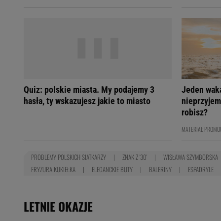
Quiz: polskie miasta. My podajemy 3
Jeden wak
hasła, ty wskazujesz jakie to miasto
nieprzyjem
robisz?
MATERIAŁ PROMO
PROBLEMY POLSKICH SIATKARZY
ZNAK Z '30'
WISŁAWA SZYMBORSKA
FRYZURA KUKIEŁKA
ELEGANCKIE BUTY
BALERINY
ESPADRYLE
LETNIE OKAZJE