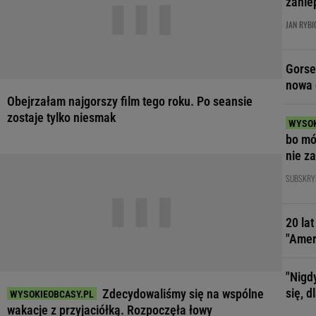
zanie
JAN RYBI
Gorse
nowa 
Obejrzałam najgorszy film tego roku. Po seansie
zostaje tylko niesmak
bo mó
nie z
zare
SUBSKRY
20 la
"Amer
"Nigd
się, 
Zdecydowaliśmy się na wspólne
wakacje z przyjaciółką. Rozpoczęła łowy