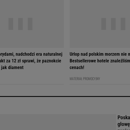
brydami, nadchodzi era naturalnej
Urlop nad polskim morzem nie m
ukt za 12 zł sprawi, że paznokcie
Bestsellerowe hotele znaleźliś
 jak diament
cenach!
MATERIAŁ PROMOCYJNY
Poskar
głowę