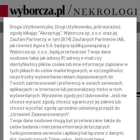
Dbamy o Twoją prywatność
Nekrologi
Odeszli
Poradnik pogrzebowy
Droga Użytkowniczko, Drogi Użytkowniku, jeśli wyrazisz
zgodę klikając "Akceptuję", Wyborcza sp. z o.o. oraz jej
Zaufani Partnerzy, w tym [
874
] Zaufanych Partnerów IAB,
jak również Agora S.A. będąca spółką powiązaną z
Stanisław Włodarczyk
Wyborcza sp. z o.o., będą przetwarzać Twoje dane
IMIĘ I NAZWISKO:
osobowe takie jak adresy IP, adresy e-mail czy
identyfikatory plików cookie lub inne informacje zapisane w
Warszawa
REGION:
tych plikach do celów marketingowych, w szczególności
na potrzeby wyświetlania reklam dopasowanych do
27.01.2011
DATA EMISJI:
Twoich zainteresowań i preferencji w swoich serwisach,
aplikacjach i w Internecie lub personalizacji treści w nich
wyświetlanych. Wyrażenie zgody jest dobrowolne. Jeśli nie
chcesz wyrazić zgody, chcesz ograniczyć jej zakres lub
chcesz wycofać zgodę uprzednio udzieloną przejdź do
Z wielkim smutkiem
„Ustawień Zaawansowanych”.
Twoje dane osobowe mogą być przetwarzane także do
żegnamy naszego Pracownika
celów badania i mierzenia informacji dotyczących
funkcjonowania serwisów i aplikacji lub łączone z danymi
dot. świadczonych Tobie usług. Jeśli podstawą