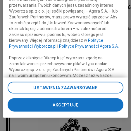
Stanisława Włodarczyk
przetwarzania Twoich danych jest uzasadniony interes
Wyborcza sp. z o.o., jej spółki powiązanej – Agora S.A. – lub
Zaufanych Partnerów, masz prawo wyrazić sprzeciw. Aby
to zrobić przejdź do „Ustawień Zaawansowanych” lub
skontaktuj się z administratorem – w zależności od
Wyrazy szczerego żalu i głębokiego współczucia
zakresu sprzeciwu i podmiotu, wobec którego jest
kierowany. Więcej informacji znajdziesz w
Polityce
Prywatności Wyborcza.pl
i
Polityce Prywatności Agora S.A.
Rodzinie i Najbliższym
Poprzez kliknięcie "Akceptuję" wyrażasz zgodę na
zainstalowanie i przechowywanie plików typu cookie
Wyborczej sp. z o. o. jej Zaufanych Partnerów i Agora S.A.
na Twoim urządzeniu końcowym. Możesz też w każdej
składają
chwili zmienić swoje preferencje dot. plików cookie,
ponownie wywołując narzędzie do zarządzania Twoimi
USTAWIENIA ZAAWANSOWANE
preferencjami dot. przetwarzania danych poprzez
Dyrekcja i Pracownicy
odnośnik „Ustawienia prywatności” w stopce serwisu i
Zakładu Remontów i Konserwacji Dróg
przechodząc do sekcji „Ustawienia zaawansowane”.
AKCEPTUJĘ
Zmiana ustawień plików cookie możliwa jest także za
pomocą ustawień przeglądarki.
My, nasi Zaufani Partnerzy i Agora S.A. możemy