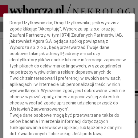
Dbamy o Twoją prywatność
Droga Użytkowniczko, Drogi Użytkowniku, jeśli wyrazisz
Nekrologi
Odeszli
Poradnik pogrzebowy
zgodę klikając "Akceptuję", Wyborcza sp. z o.o. oraz jej
Zaufani Partnerzy, w tym [
874
] Zaufanych Partnerów IAB,
jak również Agora S.A. będąca spółką powiązaną z
Wyborcza sp. z o.o., będą przetwarzać Twoje dane
Dioniza Drozdowska
osobowe takie jak adresy IP, adresy e-mail czy
IMIĘ I NAZWISKO:
identyfikatory plików cookie lub inne informacje zapisane w
tych plikach do celów marketingowych, w szczególności
Wrocław
REGION:
na potrzeby wyświetlania reklam dopasowanych do
26.01.2011
DATA EMISJI:
Twoich zainteresowań i preferencji w swoich serwisach,
aplikacjach i w Internecie lub personalizacji treści w nich
wyświetlanych. Wyrażenie zgody jest dobrowolne. Jeśli nie
chcesz wyrazić zgody, chcesz ograniczyć jej zakres lub
chcesz wycofać zgodę uprzednio udzieloną przejdź do
„Ustawień Zaawansowanych”.
Z głębokim smutkiem zawiadamiamy,
Twoje dane osobowe mogą być przetwarzane także do
że dnia 21 stycznia 2011 roku
celów badania i mierzenia informacji dotyczących
umarła nasza ukochana Mama, Babcia, Siostra
funkcjonowania serwisów i aplikacji lub łączone z danymi
dot. świadczonych Tobie usług. Jeśli podstawą