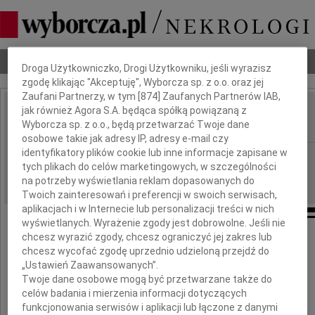
Dbamy o Twoją prywatność
Nekrologi
Odeszli
Poradnik pogrzebowy
Droga Użytkowniczko, Drogi Użytkowniku, jeśli wyrazisz
zgodę klikając "Akceptuję", Wyborcza sp. z o.o. oraz jej
Zaufani Partnerzy, w tym [
874
] Zaufanych Partnerów IAB,
jak również Agora S.A. będąca spółką powiązaną z
Jacek Płaskociński
IMIĘ I NAZWISKO:
Wyborcza sp. z o.o., będą przetwarzać Twoje dane
osobowe takie jak adresy IP, adresy e-mail czy
identyfikatory plików cookie lub inne informacje zapisane w
Łódź
REGION:
tych plikach do celów marketingowych, w szczególności
25.01.2011
DATA EMISJI:
na potrzeby wyświetlania reklam dopasowanych do
Twoich zainteresowań i preferencji w swoich serwisach,
aplikacjach i w Internecie lub personalizacji treści w nich
wyświetlanych. Wyrażenie zgody jest dobrowolne. Jeśli nie
chcesz wyrazić zgody, chcesz ograniczyć jej zakres lub
chcesz wycofać zgodę uprzednio udzieloną przejdź do
Nie śmierć rozdziela ludzi, lecz brak miłości
„Ustawień Zaawansowanych”.
Twoje dane osobowe mogą być przetwarzane także do
celów badania i mierzenia informacji dotyczących
Jim Morrison
funkcjonowania serwisów i aplikacji lub łączone z danymi