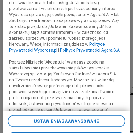
dot. świadczonych Tobie usług. Jeśli podstawą
przetwarzania Twoich danych jest uzasadniony interes
Z wielkim bólem zawiadamiam,
Wyborcza sp. z o.o., jej spółki powiązanej – Agora S.A. – lub
że w dniu 21 stycznia 2011 roku
Zaufanych Partnerów, masz prawo wyrazić sprzeciw. Aby
zmarł
to zrobić przejdź do „Ustawień Zaawansowanych” lub
skontaktuj się z administratorem – w zależności od
zakresu sprzeciwu i podmiotu, wobec którego jest
kierowany. Więcej informacji znajdziesz w
Polityce
Jacek Płaskociński
Prywatności Wyborcza.pl
i
Polityce Prywatności Agora S.A.
Poprzez kliknięcie "Akceptuję" wyrażasz zgodę na
zainstalowanie i przechowywanie plików typu cookie
Był pięknym Człowiekiem.
Wyborczej sp. z o. o. jej Zaufanych Partnerów i Agora S.A.
na Twoim urządzeniu końcowym. Możesz też w każdej
chwili zmienić swoje preferencje dot. plików cookie,
Pogrzeb odbędzie się w czwartek 27 stycznia 2011 
ponownie wywołując narzędzie do zarządzania Twoimi
o godzinie 11.45 na cmentarzu Doły przy ulicy Smutn
preferencjami dot. przetwarzania danych poprzez
odnośnik „Ustawienia prywatności” w stopce serwisu i
przechodząc do sekcji „Ustawienia zaawansowane”.
Małgosia
Zmiana ustawień plików cookie możliwa jest także za
USTAWIENIA ZAAWANSOWANE
pomocą ustawień przeglądarki.