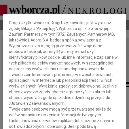
Dbamy o Twoją prywatność
Droga Użytkowniczko, Drogi Użytkowniku, jeśli wyrazisz
Nekrologi
Odeszli
Poradnik pogrzebowy
zgodę klikając "Akceptuję", Wyborcza sp. z o.o. oraz jej
Zaufani Partnerzy, w tym [
872
] Zaufanych Partnerów IAB,
jak również Agora S.A. będąca spółką powiązaną z
Wyborcza sp. z o.o., będą przetwarzać Twoje dane
IMIĘ I NAZWISKO:
osobowe takie jak adresy IP, adresy e-mail czy
identyfikatory plików cookie lub inne informacje zapisane w
Białystok
REGION:
tych plikach do celów marketingowych, w szczególności
na potrzeby wyświetlania reklam dopasowanych do
25.01.2011
DATA EMISJI:
Twoich zainteresowań i preferencji w swoich serwisach,
aplikacjach i w Internecie lub personalizacji treści w nich
wyświetlanych. Wyrażenie zgody jest dobrowolne. Jeśli nie
chcesz wyrazić zgody, chcesz ograniczyć jej zakres lub
chcesz wycofać zgodę uprzednio udzieloną przejdź do
Panu
„Ustawień Zaawansowanych”.
Twoje dane osobowe mogą być przetwarzane także do
Andrzejowi Jarzęckiemu
celów badania i mierzenia informacji dotyczących
funkcjonowania serwisów i aplikacji lub łączone z danymi
dot. świadczonych Tobie usług. Jeśli podstawą