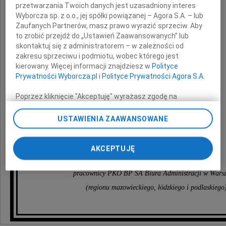
przetwarzania Twoich danych jest uzasadniony interes
Dyrektorowi Biura
Wyborcza sp. z o.o., jej spółki powiązanej – Agora S.A. – lub
Zaufanych Partnerów, masz prawo wyrazić sprzeciw. Aby
to zrobić przejdź do „Ustawień Zaawansowanych” lub
wyrazy głębokiego współczucia i żalu
skontaktuj się z administratorem – w zależności od
z powodu śmierci
zakresu sprzeciwu i podmiotu, wobec którego jest
kierowany. Więcej informacji znajdziesz w
Polityce
Prywatności Wyborcza.pl
i
Polityce Prywatności Agora S.A.
Ojca
Poprzez kliknięcie "Akceptuję" wyrażasz zgodę na
zainstalowanie i przechowywanie plików typu cookie
Wyborczej sp. z o. o. jej Zaufanych Partnerów i Agora S.A.
USTAWIENIA ZAAWANSOWANE
na Twoim urządzeniu końcowym. Możesz też w każdej
składają
chwili zmienić swoje preferencje dot. plików cookie,
ponownie wywołując narzędzie do zarządzania Twoimi
AKCEPTUJĘ
preferencjami dot. przetwarzania danych poprzez
odnośnik „Ustawienia prywatności” w stopce serwisu i
pracownicy PKO BP SA Biura Administracji w Wars
przechodząc do sekcji „Ustawienia zaawansowane”.
Zmiana ustawień plików cookie możliwa jest także za
(regionu mazowieckiego, łódzkiego i podlaskiego
pomocą ustawień przeglądarki.
My, nasi Zaufani Partnerzy i Agora S.A. możemy