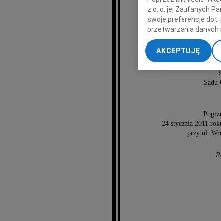
z o. o. jej Zaufanych 
swoje preferencje dot.
przetwarzania danych 
Stan
„Ustawienia zaawansow
AKCEPTUJĘ
My, nasi Zaufani Part
dokładnych danych geol
Przechowywanie informa
Sądu 
treści, badnie odbiorcó
Pogrze
24 stycznia 2011 ro
przy ul. Wr
P