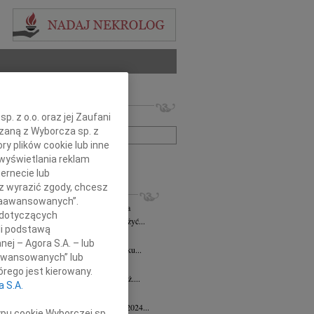
 nekrologów i wspomnień
. z o.o. oraz jej Zaufani
zwisko lub numer ogłoszenia:
ązaną z Wyborcza sp. z
ry plików cookie lub inne
wyświetlania reklam
+ szukanie zaawansowane
ernecie lub
sz wyrazić zgody, chcesz
KROLOGI
 Zaawansowanych”.
sław Kwapich
08.10.2025
Zielona Góra
 dotyczących
yjemy, aby umierać, ale umieramy, aby żyć...
li podstawą
a Pełczyńska
04.04.2025
Zielona Góra
nej – Agora S.A. – lub
damiamy, że w dniu 30 marca 2025 roku...
aawansowanych” lub
aw Bielecki
14.02.2024
Zielona Góra
rego jest kierowany.
12 lutego 2024 w wieku 82 lat zmarł inż....
a S.A.
 Wontor
18.01.2024
Zielona Góra
utkiem zawiadamiamy, że 15 stycznia 2024...
ypu cookie Wyborczej sp.