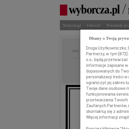
Nekrologi
Odeszli
Poradnik p
Dbamy o Twoją prywa
Stanisł
Droga Użytkowniczko, Dr
IMIĘ I NAZWISKO:
Partnerzy, w tym [
872
]
o.o., będą przetwarzać 
Zielona Góra
REGION:
informacje zapisane w
dopasowanych do Twoich
21.01.2011
DATA EMISJI:
personalizacji treści 
ograniczyć jej zakres
Twoje dane osobowe mo
funkcjonowania serwisó
Ze smutkiem z
przetwarzania Twoich da
odszedł od nas
Zaufanych Partnerów, 
skontaktuj się z admin
Więcej informacji znaj
Poprzez kliknięcie "Ak