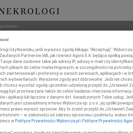
ogrzebowy
tność
Szukaj
aw Szlapiński
ogi Użytkowniku, jeśli wyrazisz zgodę klikając "Akceptuję", Wyborcza sp
Imię i na
 Zaufanych Partnerów IAB, jak również Agora S.A. będąca spółką powi
Twoje dane osobowe takie jak adresy IP, adresy e-mail czy identyfikato
 tych plikach do celów marketingowych, w szczególności na potrzeby 
 zainteresowań i preferencji w swoich serwisach, aplikacjach i w Int
w nich wyświetlanych. Wyrażenie zgody jest dobrowolne. Jeśli nie chce
INNE NE
 lub chcesz wycofać zgodę uprzednio udzieloną przejdź do „Ustawień
Stani
gą być przetwarzane także do celów badania i mierzenia informacji
Nie ż
w i aplikacji lub łączone z danymi dot. świadczonych Tobie usług. Jeś
Janin
awiadamiamy, że 19 stycznia 2011 roku
nych jest uzasadniony interes Wyborcza sp. z o.o., jej spółki powiąza
Zawia
 mój kochany Mąż, Tatuś, Dziadek i Brat
masz prawo wyrazić sprzeciw. Aby to zrobić przejdź do „Ustawień Z
Wiesł
istratorem – w zależności od zakresu sprzeciwu i podmiotu, wobec któ
Dnia 
dziesz w
Polityce Prywatności Wyborcza.pl
i
Polityce Prywatności Agor
Łucja
Ze sm
ceptuję" wyrażasz zgodę na zainstalowanie i przechowywanie plików t