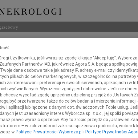
ogrzebowy
Szukaj
tność
Żbikowski
Imię i na
ogi Użytkowniku, jeśli wyrazisz zgodę klikając "Akceptuję", Wyborcza sp
 Zaufanych Partnerów IAB, jak również Agora S.A. będąca spółką powi
Twoje dane osobowe takie jak adresy IP, adresy e-mail czy identyfikato
 tych plikach do celów marketingowych, w szczególności na potrzeby 
 zainteresowań i preferencji w swoich serwisach, aplikacjach i w Int
INNE NE
w nich wyświetlanych. Wyrażenie zgody jest dobrowolne. Jeśli nie chce
Marci
 lub chcesz wycofać zgodę uprzednio udzieloną przejdź do „Ustawień
"Nie 
gą być przetwarzane także do celów badania i mierzenia informacji
03.0
w i aplikacji lub łączone z danymi dot. świadczonych Tobie usług. Jeś
Z bólem żegnamy
Panu 
nych jest uzasadniony interes Wyborcza sp. z o.o., jej spółki powiąza
Karol
masz prawo wyrazić sprzeciw. Aby to zrobić przejdź do „Ustawień Z
Z ogr
istratorem – w zależności od zakresu sprzeciwu i podmiotu, wobec któ
12.0
dziesz w
Polityce Prywatności Wyborcza.pl
i
Polityce Prywatności Agor
Pani 