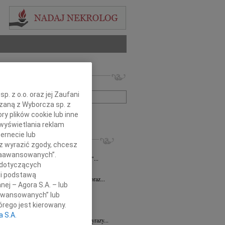
 nekrologów i wspomnień
zwisko lub numer ogłoszenia:
. z o.o. oraz jej Zaufani
ązaną z Wyborcza sp. z
+ szukanie zaawansowane
ry plików cookie lub inne
wyświetlania reklam
ernecie lub
KROLOGI
sz wyrazić zgody, chcesz
n Piotr Czarnota
17.07.2026
Rzeszów
 Zaawansowanych”.
umiera ten, kto trwa w pamięci żywych"...
 dotyczących
7.2026
Rzeszów
li podstawą
Dyrektorowi Jerzemu Guniewskiemu oraz...
nej – Agora S.A. – lub
 Drozd
17.06.2026
Rzeszów
aawansowanych” lub
omnym smutkiem i niedowierzaniem...
rego jest kierowany.
6.2026
Rzeszów
a S.A.
Dr n. med. Mai Ptasiewicz składamy wyrazy...