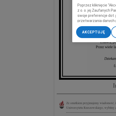
Poprzez kliknięcie "Ak
z o. o. jej Zaufanych 
p
swoje preferencje dot.
przetwarzania danych 
Piot
„Ustawienia zaawansow
AKCEPTUJĘ
My, nasi Zaufani Part
znakomite
dokładnych danych geol
Znawcę pol
Przechowywanie informa
Przez wiele l
treści, badnie odbiorcó
Dziekan
U
I
Ze smutkiem przyjmujemy wiadomość, iż 
Uniwersytetu Rzeszowskiego, wybitny zn