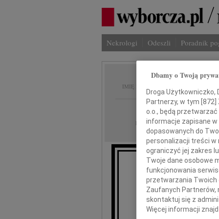
Nekrologi
Odeszli
Poradnik p
Dbamy o Twoją prywa
Piotr 
IMIĘ I NAZWISKO:
Droga Użytkowniczko, Dr
Partnerzy, w tym [
872
]
Rzeszów
REGION:
o.o., będą przetwarzać 
informacje zapisane w
21.01.2011
DATA EMISJI:
dopasowanych do Twoich
personalizacji treści 
ograniczyć jej zakres
Twoje dane osobowe mo
funkcjonowania serwisó
przetwarzania Twoich da
Zaufanych Partnerów, 
skontaktuj się z admin
Więcej informacji znaj