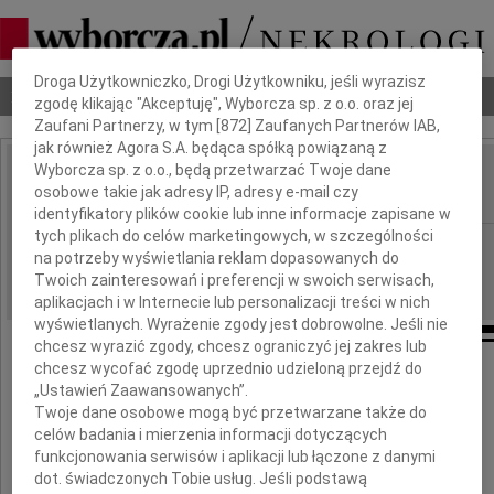
Dbamy o Twoją prywatność
Droga Użytkowniczko, Drogi Użytkowniku, jeśli wyrazisz
Nekrologi
Odeszli
Poradnik pogrzebowy
zgodę klikając "Akceptuję", Wyborcza sp. z o.o. oraz jej
Zaufani Partnerzy, w tym [
872
] Zaufanych Partnerów IAB,
jak również Agora S.A. będąca spółką powiązaną z
Wyborcza sp. z o.o., będą przetwarzać Twoje dane
Jan Szostak
osobowe takie jak adresy IP, adresy e-mail czy
IMIĘ I NAZWISKO:
identyfikatory plików cookie lub inne informacje zapisane w
tych plikach do celów marketingowych, w szczególności
Wrocław
REGION:
na potrzeby wyświetlania reklam dopasowanych do
21.01.2011
DATA EMISJI:
Twoich zainteresowań i preferencji w swoich serwisach,
aplikacjach i w Internecie lub personalizacji treści w nich
wyświetlanych. Wyrażenie zgody jest dobrowolne. Jeśli nie
chcesz wyrazić zgody, chcesz ograniczyć jej zakres lub
chcesz wycofać zgodę uprzednio udzieloną przejdź do
„Ustawień Zaawansowanych”.
Z wielkim żalem zawiadamiam,
Twoje dane osobowe mogą być przetwarzane także do
że w dniu 15 stycznia 2011 roku w Chicago
celów badania i mierzenia informacji dotyczących
zmarł mój jedyny Brat
funkcjonowania serwisów i aplikacji lub łączone z danymi
dot. świadczonych Tobie usług. Jeśli podstawą