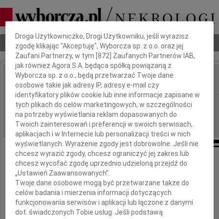
Dbamy o Twoją prywatność
Droga Użytkowniczko, Drogi Użytkowniku, jeśli wyrazisz
Nekrologi
Odeszli
Poradnik pogrzebowy
zgodę klikając "Akceptuję", Wyborcza sp. z o.o. oraz jej
Zaufani Partnerzy, w tym [
872
] Zaufanych Partnerów IAB,
jak również Agora S.A. będąca spółką powiązaną z
Wyborcza sp. z o.o., będą przetwarzać Twoje dane
osobowe takie jak adresy IP, adresy e-mail czy
IMIĘ I NAZWISKO:
identyfikatory plików cookie lub inne informacje zapisane w
Radom
tych plikach do celów marketingowych, w szczególności
REGION:
na potrzeby wyświetlania reklam dopasowanych do
19.01.2011
DATA EMISJI:
Twoich zainteresowań i preferencji w swoich serwisach,
aplikacjach i w Internecie lub personalizacji treści w nich
wyświetlanych. Wyrażenie zgody jest dobrowolne. Jeśli nie
chcesz wyrazić zgody, chcesz ograniczyć jej zakres lub
chcesz wycofać zgodę uprzednio udzieloną przejdź do
Annie Korłup
„Ustawień Zaawansowanych”.
Twoje dane osobowe mogą być przetwarzane także do
celów badania i mierzenia informacji dotyczących
wyrazy głębokiego współczucia
funkcjonowania serwisów i aplikacji lub łączone z danymi
z powodu śmierci
dot. świadczonych Tobie usług. Jeśli podstawą