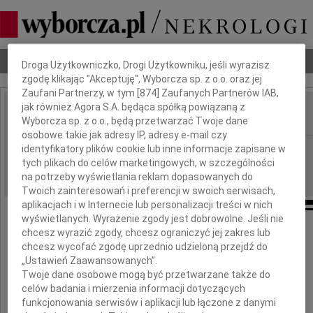
Dbamy o Twoją prywatność
Nekrologi
Odeszli
Poradnik pogrzebowy
Droga Użytkowniczko, Drogi Użytkowniku, jeśli wyrazisz
zgodę klikając "Akceptuję", Wyborcza sp. z o.o. oraz jej
Zaufani Partnerzy, w tym [
874
] Zaufanych Partnerów IAB,
jak również Agora S.A. będąca spółką powiązaną z
Wyborcza sp. z o.o., będą przetwarzać Twoje dane
IMIĘ I NAZWISKO:
osobowe takie jak adresy IP, adresy e-mail czy
Białystok
identyfikatory plików cookie lub inne informacje zapisane w
REGION:
tych plikach do celów marketingowych, w szczególności
19.01.2011
DATA EMISJI:
na potrzeby wyświetlania reklam dopasowanych do
Twoich zainteresowań i preferencji w swoich serwisach,
aplikacjach i w Internecie lub personalizacji treści w nich
wyświetlanych. Wyrażenie zgody jest dobrowolne. Jeśli nie
chcesz wyrazić zgody, chcesz ograniczyć jej zakres lub
Wyrazy głębokiego współczucia
chcesz wycofać zgodę uprzednio udzieloną przejdź do
„Ustawień Zaawansowanych”.
Twoje dane osobowe mogą być przetwarzane także do
Barbarze i Wiesławowi
celów badania i mierzenia informacji dotyczących
funkcjonowania serwisów i aplikacji lub łączone z danymi