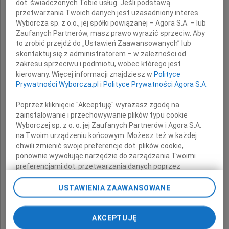
dot. świadczonych Tobie usług. Jeśli podstawą
Zarzyckim
przetwarzania Twoich danych jest uzasadniony interes
Wyborcza sp. z o.o., jej spółki powiązanej – Agora S.A. – lub
Zaufanych Partnerów, masz prawo wyrazić sprzeciw. Aby
to zrobić przejdź do „Ustawień Zaawansowanych” lub
z powodu śmierci
skontaktuj się z administratorem – w zależności od
zakresu sprzeciwu i podmiotu, wobec którego jest
kierowany. Więcej informacji znajdziesz w
Polityce
Siostry i Szwagierki
Prywatności Wyborcza.pl
i
Polityce Prywatności Agora S.A.
Poprzez kliknięcie "Akceptuję" wyrażasz zgodę na
zainstalowanie i przechowywanie plików typu cookie
składają
Wyborczej sp. z o. o. jej Zaufanych Partnerów i Agora S.A.
na Twoim urządzeniu końcowym. Możesz też w każdej
chwili zmienić swoje preferencje dot. plików cookie,
pracownicy
ponownie wywołując narzędzie do zarządzania Twoimi
preferencjami dot. przetwarzania danych poprzez
Kliniki Endokrynologii, Diabetologii
odnośnik „Ustawienia prywatności” w stopce serwisu i
przechodząc do sekcji „Ustawienia zaawansowane”.
USTAWIENIA ZAAWANSOWANE
i Chorób Wewnętrznych
Zmiana ustawień plików cookie możliwa jest także za
Uniwersytetu Medycznego w Białymstoku
pomocą ustawień przeglądarki.
AKCEPTUJĘ
My, nasi Zaufani Partnerzy i Agora S.A. możemy