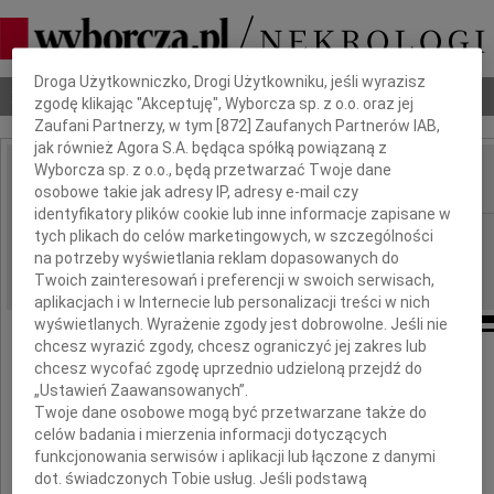
Dbamy o Twoją prywatność
Droga Użytkowniczko, Drogi Użytkowniku, jeśli wyrazisz
Nekrologi
Odeszli
Poradnik pogrzebowy
zgodę klikając "Akceptuję", Wyborcza sp. z o.o. oraz jej
Zaufani Partnerzy, w tym [
872
] Zaufanych Partnerów IAB,
jak również Agora S.A. będąca spółką powiązaną z
Wyborcza sp. z o.o., będą przetwarzać Twoje dane
osobowe takie jak adresy IP, adresy e-mail czy
IMIĘ I NAZWISKO:
identyfikatory plików cookie lub inne informacje zapisane w
Rzeszów
tych plikach do celów marketingowych, w szczególności
REGION:
na potrzeby wyświetlania reklam dopasowanych do
17.01.2011
DATA EMISJI:
Twoich zainteresowań i preferencji w swoich serwisach,
aplikacjach i w Internecie lub personalizacji treści w nich
wyświetlanych. Wyrażenie zgody jest dobrowolne. Jeśli nie
chcesz wyrazić zgody, chcesz ograniczyć jej zakres lub
chcesz wycofać zgodę uprzednio udzieloną przejdź do
Panu
„Ustawień Zaawansowanych”.
Twoje dane osobowe mogą być przetwarzane także do
celów badania i mierzenia informacji dotyczących
Mirosławowi Karapyta
funkcjonowania serwisów i aplikacji lub łączone z danymi
dot. świadczonych Tobie usług. Jeśli podstawą