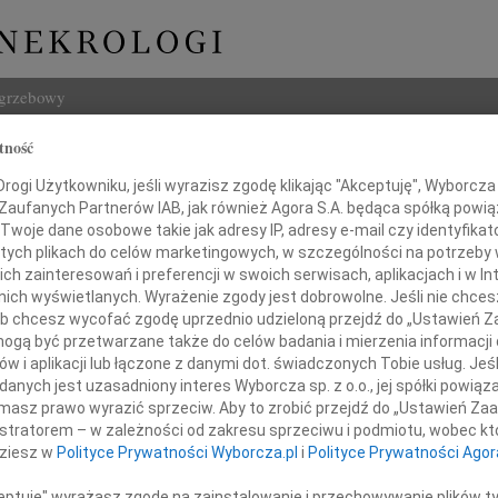
ogrzebowy
tność
Szukaj
ł Dębski
ogi Użytkowniku, jeśli wyrazisz zgodę klikając "Akceptuję", Wyborcza sp
Imię i na
 Zaufanych Partnerów IAB, jak również Agora S.A. będąca spółką powi
Twoje dane osobowe takie jak adresy IP, adresy e-mail czy identyfikato
 tych plikach do celów marketingowych, w szczególności na potrzeby 
 zainteresowań i preferencji w swoich serwisach, aplikacjach i w Int
w nich wyświetlanych. Wyrażenie zgody jest dobrowolne. Jeśli nie chce
INNE NE
 lub chcesz wycofać zgodę uprzednio udzieloną przejdź do „Ustawień
Eugen
gą być przetwarzane także do celów badania i mierzenia informacji
Z ogr
w i aplikacji lub łączone z danymi dot. świadczonych Tobie usług. Jeś
Małgo
przyjęliśmy wiadomość o śmierci
nych jest uzasadniony interes Wyborcza sp. z o.o., jej spółki powiąza
Z głę
masz prawo wyrazić sprzeciw. Aby to zrobić przejdź do „Ustawień Z
Andr
istratorem – w zależności od zakresu sprzeciwu i podmiotu, wobec któ
27 li
dziesz w
Polityce Prywatności Wyborcza.pl
i
Polityce Prywatności Agor
Inoce
Mgr f
ceptuję" wyrażasz zgodę na zainstalowanie i przechowywanie plików t