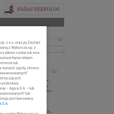
 nekrologów i wspomnień
. z o.o. oraz jej Zaufani
zwisko lub numer ogłoszenia:
ązaną z Wyborcza sp. z
ry plików cookie lub inne
wyświetlania reklam
+ szukanie zaawansowane
ernecie lub
sz wyrazić zgody, chcesz
KROLOGI
 Zaawansowanych”.
iusz Butruk
05.08.2026
Warszawa
 dotyczących
omnym żalem przyjęliśmy wiadomość o...
li podstawą
rzata Kościelska
06.08.2026
Warszawa
nej – Agora S.A. – lub
bokim smutkiem przyjęliśmy wiadomość o...
aawansowanych” lub
zej Komorowski
06.08.2026
Warszawa
rego jest kierowany.
pca 2026 roku odszedł Śp. Andrzej...
a S.A.
ntyna Karkocha
06.08.2026
Warszawa
arm. Inocentyna Karkocha zmarła dnia 21...
ypu cookie Wyborczej sp.