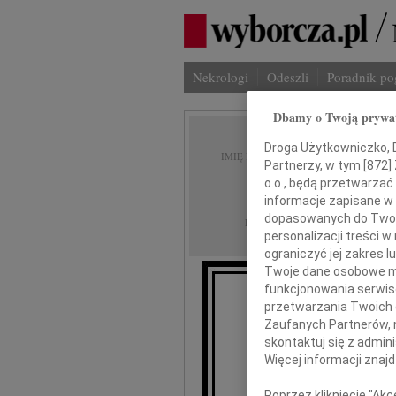
Nekrologi
Odeszli
Poradnik p
Dbamy o Twoją prywa
Bogumi
Droga Użytkowniczko, Dr
IMIĘ I NAZWISKO:
Partnerzy, w tym [
872
]
o.o., będą przetwarzać 
Warszawa
REGION:
informacje zapisane w
dopasowanych do Twoich
15.01.2011
DATA EMISJI:
personalizacji treści 
ograniczyć jej zakres
Twoje dane osobowe mo
funkcjonowania serwisó
Z żalem 
przetwarzania Twoich da
Zaufanych Partnerów, 
skontaktuj się z admin
Więcej informacji znaj
Poprzez kliknięcie "Ak