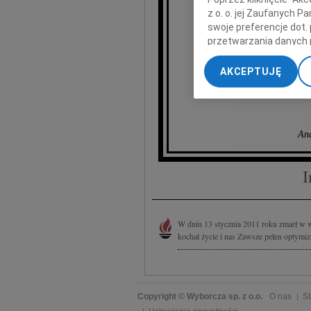
Bogu
z o. o. jej Zaufanych 
swoje preferencje dot.
przetwarzania danych 
wyrazy 
„Ustawienia zaawansow
AKCEPTUJĘ
My, nasi Zaufani Part
dokładnych danych geol
Przechowywanie informa
treści, badnie odbiorcó
And
I
W dniu 13 stycznia 2011 roku zmarł w 
kochał życie i nas Zawsze pełen optymi
Copyright © Wyborcza sp. z o.o.
O nas
St