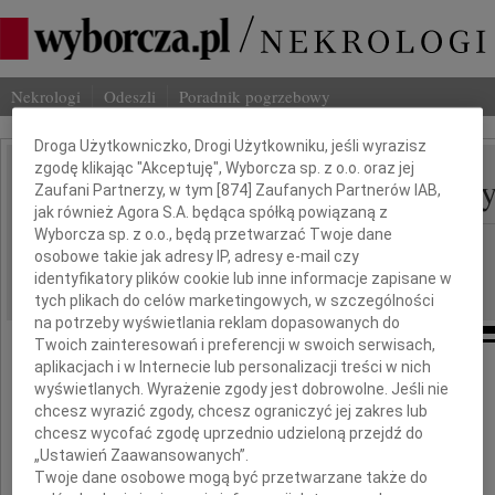
Nekrologi
Odeszli
Poradnik pogrzebowy
Dbamy o Twoją prywatność
Droga Użytkowniczko, Drogi Użytkowniku, jeśli wyrazisz
zgodę klikając "Akceptuję", Wyborcza sp. z o.o. oraz jej
Mieczysław Kaczmarcz
Zaufani Partnerzy, w tym [
874
] Zaufanych Partnerów IAB,
IMIĘ I NAZWISKO:
jak również Agora S.A. będąca spółką powiązaną z
Wyborcza sp. z o.o., będą przetwarzać Twoje dane
cała Polska
REGION:
osobowe takie jak adresy IP, adresy e-mail czy
14.01.2011
DATA EMISJI:
identyfikatory plików cookie lub inne informacje zapisane w
tych plikach do celów marketingowych, w szczególności
na potrzeby wyświetlania reklam dopasowanych do
Twoich zainteresowań i preferencji w swoich serwisach,
aplikacjach i w Internecie lub personalizacji treści w nich
W dniu 7 stycznia 2011 roku
wyświetlanych. Wyrażenie zgody jest dobrowolne. Jeśli nie
odszedł od nas Człowiek wielkiego serca
chcesz wyrazić zgody, chcesz ograniczyć jej zakres lub
chcesz wycofać zgodę uprzednio udzieloną przejdź do
„Ustawień Zaawansowanych”.
Twoje dane osobowe mogą być przetwarzane także do