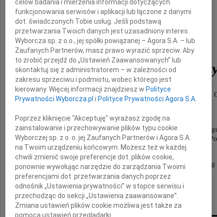
celów badania i mierzenia informacji dotyczących
funkcjonowania serwisów i aplikacji lub łączone z danymi
dot. świadczonych Tobie usług. Jeśli podstawą
przetwarzania Twoich danych jest uzasadniony interes
Wyborcza sp. z o.o., jej spółki powiązanej – Agora S.A. – lub
mgr inż.
Zaufanych Partnerów, masz prawo wyrazić sprzeciw. Aby
to zrobić przejdź do „Ustawień Zaawansowanych” lub
Mieczysław Kaczmarcz
skontaktuj się z administratorem – w zależności od
zakresu sprzeciwu i podmiotu, wobec którego jest
kierowany. Więcej informacji znajdziesz w
Polityce
Były Dyrektor Generalny Polskiego Górnictwa Naftowego i 
Prywatności Wyborcza.pl
i
Polityce Prywatności Agora S.A.
Były Prezes Fundacji Ekogaz.
Poprzez kliknięcie "Akceptuję" wyrażasz zgodę na
zainstalowanie i przechowywanie plików typu cookie
Członek Stowarzyszenia Naukowo-Techniczneg
Wyborczej sp. z o. o. jej Zaufanych Partnerów i Agora S.A.
Inżynierów i Techników Przemysłu Naftowego w Pol
na Twoim urządzeniu końcowym. Możesz też w każdej
Uroczystości pogrzebowe odbędą się
chwili zmienić swoje preferencje dot. plików cookie,
w dniu 20 stycznia 2011 roku o godzinie 11.50
ponownie wywołując narzędzie do zarządzania Twoimi
na Cmentarzu Bródnowskim w Warszawie
preferencjami dot. przetwarzania danych poprzez
odnośnik „Ustawienia prywatności” w stopce serwisu i
przechodząc do sekcji „Ustawienia zaawansowane”.
przyjaciele
Zmiana ustawień plików cookie możliwa jest także za
pomocą ustawień przeglądarki.