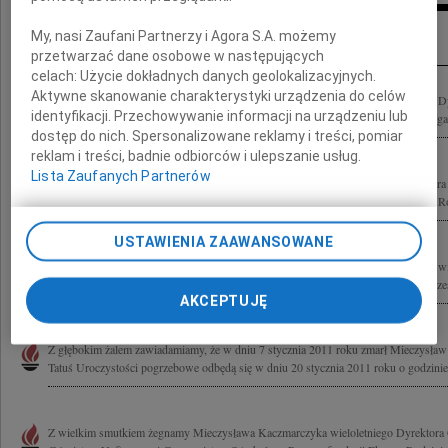
Kondolencje
My, nasi Zaufani Partnerzy i Agora S.A. możemy
przetwarzać dane osobowe w następujących
celach:
Użycie dokładnych danych geolokalizacyjnych.
Aktywne skanowanie charakterystyki urządzenia do celów
Z głębokim smutkiem i żalem żegnamy Mieczysława Kaczmarczyka wieloletniego D
identyfikacji. Przechowywanie informacji na urządzeniu lub
Polskiego Górnictwa Naftowego i Gazownictwa SA, byłego Prezesa fundacji Ekogaz.
dostęp do nich. Spersonalizowane reklamy i treści, pomiar
reklam i treści, badnie odbiorców i ulepszanie usług.
Lista Zaufanych Partnerów
Z wielkim smutkiem żegnamy Mieczysława Kaczmarczyka Wieloletniego Dyrektora
Górnictwa Naftowego i Gazownictwa S.A. oraz byłego Prezesa Fundacji Ekogaz. Rod
USTAWIENIA ZAAWANSOWANE
Z głębokim żalem przyjęliśmy wiadomość o odejściu Mieczysława Kaczmarczyka wi
Generalnego Polskiego Górnictwa Naftowego i Gazownictwa SA oraz byłego Prezes
AKCEPTUJĘ
Z głębokim żalem zawiadamiamy, że w dniu 7 stycznia 2011 roku zmarł Mieczysła
Tatuś Uroczystości pogrzebowe odbędą się w dniu 20 stycznia 2011 roku o godzinie
Z wielkim smutkiem żegnamy Mieczysława Kaczmarczyka wieloletniego Dyrektora 