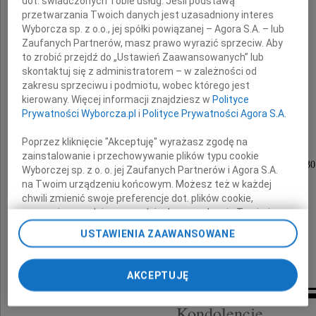
dot. świadczonych Tobie usług. Jeśli podstawą
przetwarzania Twoich danych jest uzasadniony interes
Wyborcza sp. z o.o., jej spółki powiązanej – Agora S.A. – lub
Zaufanych Partnerów, masz prawo wyrazić sprzeciw. Aby
to zrobić przejdź do „Ustawień Zaawansowanych” lub
skontaktuj się z administratorem – w zależności od
zakresu sprzeciwu i podmiotu, wobec którego jest
Ryszard Smolicz
kierowany. Więcej informacji znajdziesz w
Polityce
Prywatności Wyborcza.pl
i
Polityce Prywatności Agora S.A.
Poprzez kliknięcie "Akceptuję" wyrażasz zgodę na
Pogrzeb odbędzie się w dniu
zainstalowanie i przechowywanie plików typu cookie
15 stycznia 2011 roku (sobota) o godzinie 12.30
Wyborczej sp. z o. o. jej Zaufanych Partnerów i Agora S.A.
na Twoim urządzeniu końcowym. Możesz też w każdej
we Wrocławiu na Cmentarzu Grabiszyńskim.
chwili zmienić swoje preferencje dot. plików cookie,
ponownie wywołując narzędzie do zarządzania Twoimi
Pogrążeni w smutku
preferencjami dot. przetwarzania danych poprzez
USTAWIENIA ZAAWANSOWANE
odnośnik „Ustawienia prywatności” w stopce serwisu i
przechodząc do sekcji „Ustawienia zaawansowane”.
Bartek z Anią i Julią
Zmiana ustawień plików cookie możliwa jest także za
AKCEPTUJĘ
pomocą ustawień przeglądarki.
Kondolencje
My, nasi Zaufani Partnerzy i Agora S.A. możemy