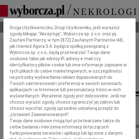
Dbamy o Twoją prywatność
Nekrologi
Odeszli
Poradnik pogrzebowy
Droga Użytkowniczko, Drogi Użytkowniku, jeśli wyrazisz
zgodę klikając "Akceptuję", Wyborcza sp. z o.o. oraz jej
Zaufani Partnerzy, w tym [
872
] Zaufanych Partnerów IAB,
jak również Agora S.A. będąca spółką powiązaną z
Ryszard Smolicz
Wyborcza sp. z o.o., będą przetwarzać Twoje dane
IMIĘ I NAZWISKO:
osobowe takie jak adresy IP, adresy e-mail czy
identyfikatory plików cookie lub inne informacje zapisane w
Wrocław
REGION:
tych plikach do celów marketingowych, w szczególności
13.01.2011
na potrzeby wyświetlania reklam dopasowanych do
DATA EMISJI:
Twoich zainteresowań i preferencji w swoich serwisach,
aplikacjach i w Internecie lub personalizacji treści w nich
wyświetlanych. Wyrażenie zgody jest dobrowolne. Jeśli nie
chcesz wyrazić zgody, chcesz ograniczyć jej zakres lub
chcesz wycofać zgodę uprzednio udzieloną przejdź do
Z wielkim żalem zawiadamiamy,
„Ustawień Zaawansowanych”.
że dnia 11 stycznia 2011 roku
Twoje dane osobowe mogą być przetwarzane także do
odszedł w wieku 63 lat nasz kochany Tato i Dziad
celów badania i mierzenia informacji dotyczących
funkcjonowania serwisów i aplikacji lub łączone z danymi