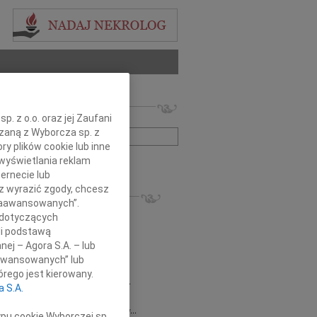
 nekrologów i wspomnień
. z o.o. oraz jej Zaufani
zwisko lub numer ogłoszenia:
ązaną z Wyborcza sp. z
ry plików cookie lub inne
wyświetlania reklam
+ szukanie zaawansowane
ernecie lub
sz wyrazić zgody, chcesz
KROLOGI
 Zaawansowanych”.
8.2026
Gdańsk
 dotyczących
 Piotrze Koleżanki i Koledzy z firmy...
li podstawą
8.2026
Gdańsk
nej – Agora S.A. – lub
 Koleżance Renacie Sęk w trudnych...
aawansowanych” lub
8.2026
Gdańsk
rego jest kierowany.
Piotrowi Widzowi Radnemu Sejmiku...
a S.A.
 Mazurek
03.08.2026
Gdańsk
j Koleżance Beacie Rumińskiej wyrazy...
ypu cookie Wyborczej sp.