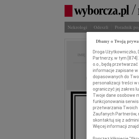
Nekrologi
Odeszli
Poradnik p
Dbamy o Twoją prywa
Teresa
Droga Użytkowniczko, Dr
IMIĘ I NAZWISKO:
Partnerzy, w tym [
874
]
o.o., będą przetwarzać 
Gdańsk
REGION:
informacje zapisane w
dopasowanych do Twoich
22.10.2009
DATA EMISJI:
personalizacji treści 
ograniczyć jej zakres
Twoje dane osobowe mo
funkcjonowania serwisó
przetwarzania Twoich da
Z głęboki
Zaufanych Partnerów, 
że 20
skontaktuj się z admin
Więcej informacji znaj
Poprzez kliknięcie "Ak