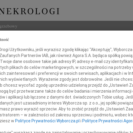
ogrzebowy
tność
Szukaj
 Necel
ogi Użytkowniku, jeśli wyrazisz zgodę klikając "Akceptuję", Wyborcza sp
Imię i na
 Zaufanych Partnerów IAB, jak również Agora S.A. będąca spółką powi
Twoje dane osobowe takie jak adresy IP, adresy e-mail czy identyfikato
 tych plikach do celów marketingowych, w szczególności na potrzeby 
 zainteresowań i preferencji w swoich serwisach, aplikacjach i w Int
w nich wyświetlanych. Wyrażenie zgody jest dobrowolne. Jeśli nie chce
INNE NE
 lub chcesz wycofać zgodę uprzednio udzieloną przejdź do „Ustawień
06.0
gą być przetwarzane także do celów badania i mierzenia informacji
Drogi
w i aplikacji lub łączone z danymi dot. świadczonych Tobie usług. Jeś
05.0
nych jest uzasadniony interes Wyborcza sp. z o.o., jej spółki powiąza
m smutkiem przyjęliśmy wiadomość,
Nasze
masz prawo wyrazić sprzeciw. Aby to zrobić przejdź do „Ustawień Z
 października 2009 roku zmarła
04.0
istratorem – w zależności od zakresu sprzeciwu i podmiotu, wobec któ
Panu 
dziesz w
Polityce Prywatności Wyborcza.pl
i
Polityce Prywatności Agor
Zofia
Teresa Necel
Nasze
ceptuję" wyrażasz zgodę na zainstalowanie i przechowywanie plików t