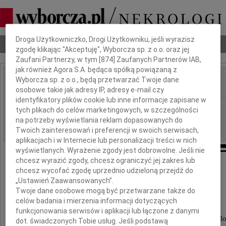
Dbamy o Twoją prywatność
Droga Użytkowniczko, Drogi Użytkowniku, jeśli wyrazisz
Nekrologi
Odeszli
Poradnik pogrzebowy
zgodę klikając "Akceptuję", Wyborcza sp. z o.o. oraz jej
Zaufani Partnerzy, w tym [
874
] Zaufanych Partnerów IAB,
jak również Agora S.A. będąca spółką powiązaną z
Wyborcza sp. z o.o., będą przetwarzać Twoje dane
IMIĘ I NAZWISKO:
osobowe takie jak adresy IP, adresy e-mail czy
identyfikatory plików cookie lub inne informacje zapisane w
Kraków
REGION:
tych plikach do celów marketingowych, w szczególności
na potrzeby wyświetlania reklam dopasowanych do
23.10.2009
DATA EMISJI:
Twoich zainteresowań i preferencji w swoich serwisach,
aplikacjach i w Internecie lub personalizacji treści w nich
wyświetlanych. Wyrażenie zgody jest dobrowolne. Jeśli nie
chcesz wyrazić zgody, chcesz ograniczyć jej zakres lub
chcesz wycofać zgodę uprzednio udzieloną przejdź do
Podziękowania
„Ustawień Zaawansowanych”.
Twoje dane osobowe mogą być przetwarzane także do
celów badania i mierzenia informacji dotyczących
Wyrażamy swoje najgłębsze podziękowania
funkcjonowania serwisów i aplikacji lub łączone z danymi
Zarządowi i Pracownikom Grupy Kapitałowej Gant Devel
dot. świadczonych Tobie usług. Jeśli podstawą