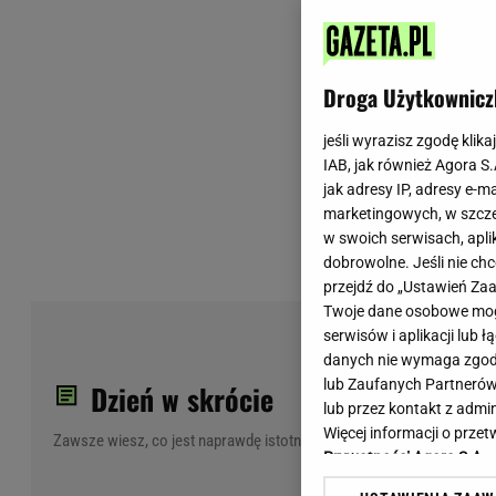
Wiadomości z Polski
Tenis
Plotki na topie
Sporty Walki
Niedziela handlowa
Siatkówka
Droga Użytkownicz
Informacje na bieżąco
PlusLiga
Metro Warszawa
Lekkoatletyka
jeśli wyrazisz zgodę klika
IAB, jak również Agora S
Duży Format
Kolarstwo
jak adresy IP, adresy e-m
Pogoda Warszawa
Bieganie
marketingowych, w szcze
Pogoda Kraków
Trening - ćwiczenia
w swoich serwisach, aplik
Pogoda Gdańsk
Ćwiczenia
dobrowolne. Jeśli nie ch
Pogoda Poznań
Dieta - Odżywianie
przejdź do „Ustawień Z
Twoje dane osobowe mogą
Pogoda Wrocław
Jak schudnąć?
Pol
serwisów i aplikacji lub
Gazeta na X
Sport - Fitness
dam
danych nie wymaga zgody 
Fitness
lub Zaufanych Partnerów
Dzień w skrócie
F1 - Formuła 1
lub przez kontakt z admi
Więcej informacji o prz
Zawsze wiesz, co jest naprawdę istotne
Prywatności Agora S.A.