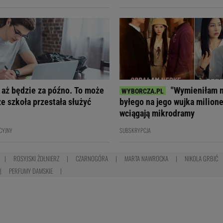
, aż będzie za późno. To może
"Wymieniłam 
że szkoła przestała służyć
byłego na jego wujka milione
wciągają mikrodramy
CYJNY
SUBSKRYPCJA
ROSYJSKI ŻOŁNIERZ
CZARNOGÓRA
MARTA NAWROCKA
NIKOLA GRBIĆ
PERFUMY DAMSKIE