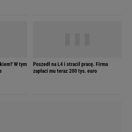
LED
ykiem? W tym
Poszedł na L4 i stracił pracę. Firma
e
zapłaci mu teraz 200 tys. euro
du
Rodzina
łodnych
Wakacje
Sennik