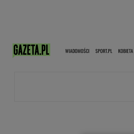
Poczta - Logowanie
Pobierz 
WIADOMOŚCI
SPORT.PL
KOBIETA
DZIECKO
KOBIETA
KULTURA
NEX
WIADOMOŚCI
SPORT
G.PL
Skoki narciarskie
Haps.pl
Ekstraklasa
Wiadomości ze świata
Bundesliga
Sport wiadomości
Liga Mistrzów
Horoskop
Liga Europy
Papież Franiszek
Koszykówka