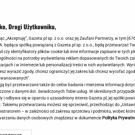
Meghan Markle
Krzesełka do ka
Magda Gessler
Łóżka dla dzieci
Barbara Kurdej-Szatan
Foteliki samoc
ko, Drogi Użytkowniku,
Księżna Kate
Przepisy
Porady
Jak zrobić?
jąc „Akceptuję”, Gazeta.pl sp. z o.o. oraz jej Zaufani Partnerzy, w tym [
67
.A. będąca spółką powiązaną z Gazeta.pl sp. z o.o., będą przetwarzać T
Na czasie
Grzyby
ail czy identyfikatory plików cookie lub inne informacje zapisane w tych p
Memy
Koronawirus
gólności na potrzeby wyświetlania reklam dopasowanych do Twoich zain
Radio Zet
Porady - Zdrowi
acjach i w Internecie lub personalizacji treści w nich wyświetlanych. Wyr
Radio Pogoda
Sukienki jeanso
cesz wyrazić zgody, chcesz ograniczyć jej zakres lub chcesz wycofać zgo
Radio internetowe
Torebki worki
aawansowanych”.
 być przetwarzane także do celów badania i mierzenia informacji dot
Rock Radio
Życzenia
acy wskazali najlepszą pierwszą
Oszuści wzięli na nią p
 łączone z danymi dot. świadczonych Tobie usług. W określonych przypad
Złote Przeboje
Życzenia urodz
ę. Zdeklasowała konkurencję
zażądał spłaty. Jest de
i odbywa się w oparciu o uzasadniony interes Gazeta.pl, jej spółki powi
Chillizet - radio internetowe
Życzenia imien
. Takiemu przetwarzaniu możesz się sprzeciwić, przechodząc do „Ust
Podcasty
Newsy, plotki - 
nistratorem – w zależności od zakresu sprzeciwu i podmiotu, wobec które
E-booki - Audiobooki
Lifestyle
etwarzaniu danych osobowych znajdziesz w dokumencie
Polityka Prywatn
Planeta.pl
Co obejrzeć