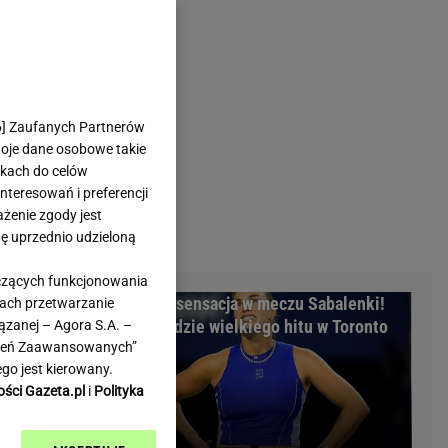
rmienia
Gliwice
Kielce
hodowe
Kraków
Lublin
Łódź
6
] Zaufanych Partnerów
woje dane osobowe takie
Olsztyn
likach do celów
Opole
teresowań i preferencji
e
Płock
ażenie zgody jest
we
Poznań
dę uprzednio udzieloną
Radom
yczących funkcjonowania
Rzeszów
ożyczkę, bank
Nocna sensacja w meczu Sabalenki!
kach przetwarzanie
inowe
Sosnowiec
cyzja sądu
Nie będzie wielkiego hitu w Toronto
ązanej – Agora S.A. –
inowe
Szczecin
awień Zaawansowanych”
Melo Radio
Toruń
go jest kierowany.
Trójmiasto
ości Gazeta.pl
i
Polityka
Warszawa
Wrocław