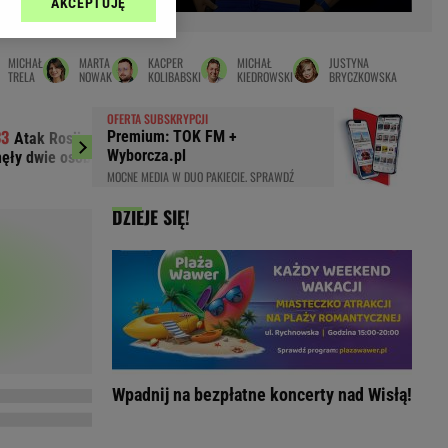
AKCEPTUJĘ
l sp. z o.o., jej
Zielona Góra
ić swoje preferencje
arzania danych poprzez
MAGAZYNY
MICHAŁ
MARTA
KACPER
MICHAŁ
JUSTYNA
ych”. Zmiana ustawień
TRELA
NOWAK
KOLIBABSKI
KIEDROWSKI
BRYCZKOWSKA
syny
Kuchnia
OFERTA SUBSKRYPCJI
a
Wysokie Obcasy
Premium: TOK FM +
Atak Rosji na Charków i Odessę.
Marciniak zdrad
ach:
Wyborcza.pl
nęły dwie osoby
Messim. "Nie byłem n
y
 celów identyfikacji.
MOCNE MEDIA W DUO PAKIECIE. SPRAWDŹ
omiar reklam i treści,
rynarka
DZIEJE SIĘ!
enka za 29zł
zula
 wide
y
to
kim obcasie
Wpadnij na bezpłatne koncerty nad Wisłą!