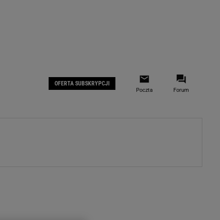
 IOS
Gazeta.pl na Facebooku
OFERTA SUBSKRYPCJI
Poczta
Forum
ZA
WYDARZENIA GOSPODARCZE
LOKALNE
Białystok
Bielsko-Biała
stki
Bydgoszcz
moda
Częstochowa
uże buty
Gorzów Wielkopolski
ecka
Katowice