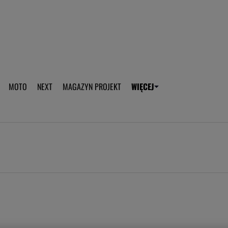
aplikację Gazeta - Android
Pobierz aplikację Gazeta -
MOTO
NEXT
MAGAZYN PROJEKT
WIĘCEJ
T
PLOTEK
SPORT.PL
HOROSKOPY
WEEKEND
TOK FM
WYBORC
ROZRYWKA
ŻYCIE I STYL
Gwiazdy Mundialu
Fryzury
Plotek
Makijaż
Gry online
Magia - Ciekawo
Historie
Wiadomości - 
WAGs
Sposób na za d
Anna Lewandowska
Gorączka u dzi