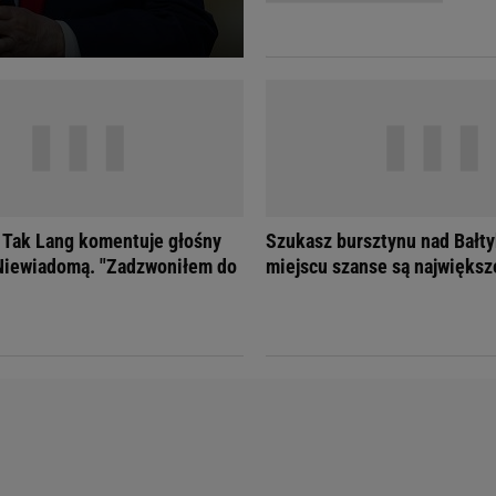
Telewizor LG O
Tak Lang komentuje głośny
Szukasz bursztynu nad Bałt
 Niewiadomą. "Zadzwoniłem do
miejscu szanse są największ
Doda
Kalkulator Poro
Magda Gessler
Kalendarz dni p
Agnieszka Woźniak-Starak
Kalendarz ciąży