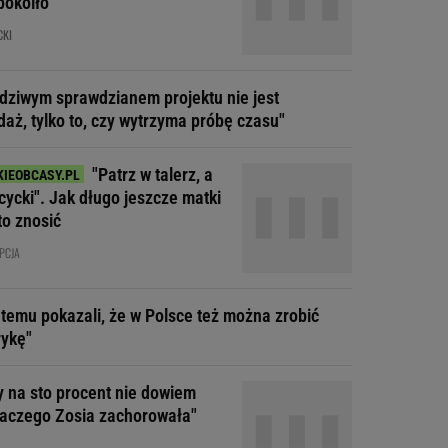
pokoiło
CKI
dziwym sprawdzianem projektu nie jest
daż, tylko to, czy wytrzyma próbę czasu"
"Patrz w talerz, a
cycki". Jak długo jeszcze matki
to znosić
PCJA
t temu pokazali, że w Polsce też można zrobić
ykę"
y na sto procent nie dowiem
dlaczego Zosia zachorowała"