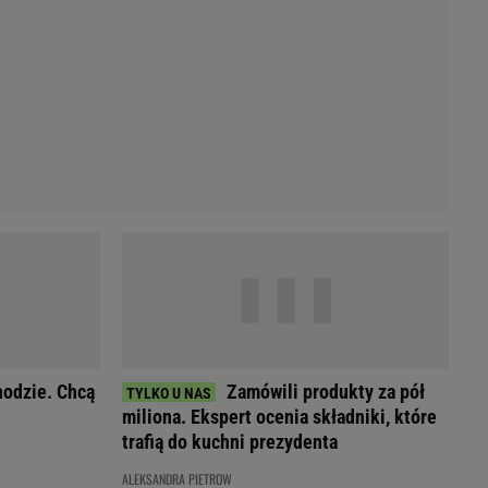
Przetargi
Licytacje komornicze
Komputery Forum
Alkomat online
Kalkulator opłacalności LPG
Przelicznik cm na cale i stopy
Kalkulator momentu obrotowego
Kalkulator mocy
Kalkulator zużycia paliwa
Kalkulator rozmiaru opon
Przelicznik mile na kilometry
hodzie. Chcą
Zamówili produkty za pół
miliona. Ekspert ocenia składniki, które
trafią do kuchni prezydenta
ALEKSANDRA PIETROW