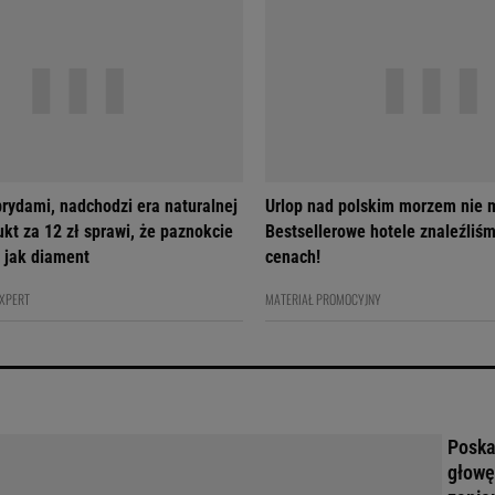
brydami, nadchodzi era naturalnej
Urlop nad polskim morzem nie m
ukt za 12 zł sprawi, że paznokcie
Bestsellerowe hotele znaleźliś
 jak diament
cenach!
EXPERT
MATERIAŁ PROMOCYJNY
Poskar
głowę