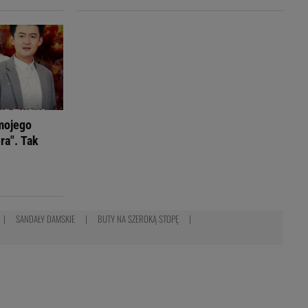
mojego
ra". Tak
SANDAŁY DAMSKIE
BUTY NA SZEROKĄ STOPĘ