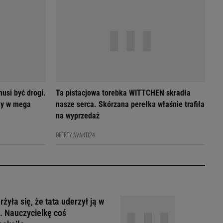
usi być drogi.
Ta pistacjowa torebka WITTCHEN skradła
my w mega
nasze serca. Skórzana perełka właśnie trafiła
na wyprzedaż
OFERTY AVANTI24
żyła się, że tata uderzył ją w
. Nauczycielkę coś