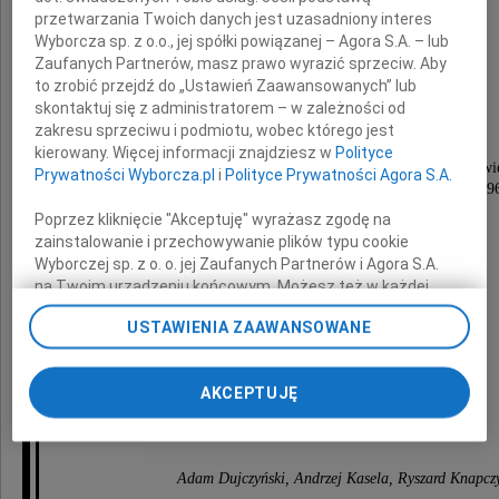
przetwarzania Twoich danych jest uzasadniony interes
Wyborcza sp. z o.o., jej spółki powiązanej – Agora S.A. – lub
Adam Marszalik
Zaufanych Partnerów, masz prawo wyrazić sprzeciw. Aby
to zrobić przejdź do „Ustawień Zaawansowanych” lub
skontaktuj się z administratorem – w zależności od
zakresu sprzeciwu i podmiotu, wobec którego jest
Niezwykle barwna postać
kierowany. Więcej informacji znajdziesz w
Polityce
wśród studentów Wydziału Prawa UJ w Krakowi
Prywatności Wyborcza.pl
i
Polityce Prywatności Agora S.A.
i mieszkańców DS "Żaczek" UJ w latach 1961-19
oraz wśród bohemy Krakowa.
Poprzez kliknięcie "Akceptuję" wyrażasz zgodę na
zainstalowanie i przechowywanie plików typu cookie
Wyborczej sp. z o. o. jej Zaufanych Partnerów i Agora S.A.
Rodzinie Adasia
na Twoim urządzeniu końcowym. Możesz też w każdej
chwili zmienić swoje preferencje dot. plików cookie,
USTAWIENIA ZAAWANSOWANE
ponownie wywołując narzędzie do zarządzania Twoimi
składamy wyrazy głębokiego współczucia
preferencjami dot. przetwarzania danych poprzez
odnośnik „Ustawienia prywatności” w stopce serwisu i
AKCEPTUJĘ
przechodząc do sekcji „Ustawienia zaawansowane”.
koledzy i przyjaciele z lat studenckich
Zmiana ustawień plików cookie możliwa jest także za
pomocą ustawień przeglądarki.
Adam Dujczyński, Andrzej Kasela, Ryszard Knapcz
My, nasi Zaufani Partnerzy i Agora S.A. możemy