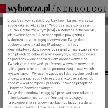
Dbamy o Twoją prywatność
Nekrologi
Odeszli
Poradnik pogrzebowy
Droga Użytkowniczko, Drogi Użytkowniku, jeśli wyrazisz
zgodę klikając "Akceptuję", Wyborcza sp. z o.o. oraz jej
Zaufani Partnerzy, w tym [
874
] Zaufanych Partnerów IAB,
jak również Agora S.A. będąca spółką powiązaną z
Adam Marszalik
Wyborcza sp. z o.o., będą przetwarzać Twoje dane
IMIĘ I NAZWISKO:
osobowe takie jak adresy IP, adresy e-mail czy
identyfikatory plików cookie lub inne informacje zapisane w
Kraków
REGION:
tych plikach do celów marketingowych, w szczególności
na potrzeby wyświetlania reklam dopasowanych do
12.01.2011
DATA EMISJI:
Twoich zainteresowań i preferencji w swoich serwisach,
aplikacjach i w Internecie lub personalizacji treści w nich
wyświetlanych. Wyrażenie zgody jest dobrowolne. Jeśli nie
chcesz wyrazić zgody, chcesz ograniczyć jej zakres lub
chcesz wycofać zgodę uprzednio udzieloną przejdź do
W dniu 9 stycznia 2011 roku
„Ustawień Zaawansowanych”.
odszedł z naszego grona Kolega i Przyjaciel
Twoje dane osobowe mogą być przetwarzane także do
celów badania i mierzenia informacji dotyczących
funkcjonowania serwisów i aplikacji lub łączone z danymi
dot. świadczonych Tobie usług. Jeśli podstawą