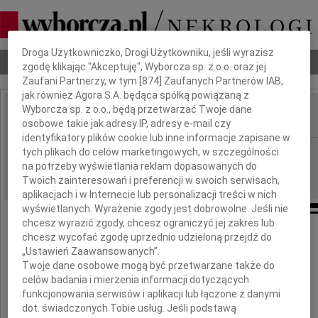
Dbamy o Twoją prywatność
Droga Użytkowniczko, Drogi Użytkowniku, jeśli wyrazisz
Nekrologi
Odeszli
Poradnik pogrzebowy
zgodę klikając "Akceptuję", Wyborcza sp. z o.o. oraz jej
Zaufani Partnerzy, w tym [
874
] Zaufanych Partnerów IAB,
jak również Agora S.A. będąca spółką powiązaną z
Wyborcza sp. z o.o., będą przetwarzać Twoje dane
osobowe takie jak adresy IP, adresy e-mail czy
IMIĘ I NAZWISKO:
identyfikatory plików cookie lub inne informacje zapisane w
Łódź
tych plikach do celów marketingowych, w szczególności
REGION:
na potrzeby wyświetlania reklam dopasowanych do
11.01.2011
DATA EMISJI:
Twoich zainteresowań i preferencji w swoich serwisach,
aplikacjach i w Internecie lub personalizacji treści w nich
wyświetlanych. Wyrażenie zgody jest dobrowolne. Jeśli nie
chcesz wyrazić zgody, chcesz ograniczyć jej zakres lub
chcesz wycofać zgodę uprzednio udzieloną przejdź do
Krzysztofie
„Ustawień Zaawansowanych”.
Twoje dane osobowe mogą być przetwarzane także do
celów badania i mierzenia informacji dotyczących
Odszedłeś od nas nagle.
funkcjonowania serwisów i aplikacji lub łączone z danymi
dot. świadczonych Tobie usług. Jeśli podstawą
Odszedłeś za wcześnie.