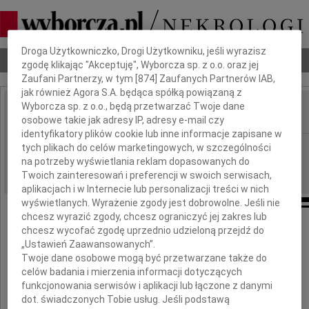
Dbamy o Twoją prywatność
Droga Użytkowniczko, Drogi Użytkowniku, jeśli wyrazisz
Nekrologi
Odeszli
Poradnik pogrzebowy
zgodę klikając "Akceptuję", Wyborcza sp. z o.o. oraz jej
Zaufani Partnerzy, w tym [
874
] Zaufanych Partnerów IAB,
jak również Agora S.A. będąca spółką powiązaną z
Wyborcza sp. z o.o., będą przetwarzać Twoje dane
osobowe takie jak adresy IP, adresy e-mail czy
IMIĘ I NAZWISKO:
identyfikatory plików cookie lub inne informacje zapisane w
Poznań
tych plikach do celów marketingowych, w szczególności
REGION:
na potrzeby wyświetlania reklam dopasowanych do
11.01.2011
DATA EMISJI:
Twoich zainteresowań i preferencji w swoich serwisach,
aplikacjach i w Internecie lub personalizacji treści w nich
wyświetlanych. Wyrażenie zgody jest dobrowolne. Jeśli nie
chcesz wyrazić zgody, chcesz ograniczyć jej zakres lub
chcesz wycofać zgodę uprzednio udzieloną przejdź do
Naszemu Koledze
„Ustawień Zaawansowanych”.
Twoje dane osobowe mogą być przetwarzane także do
celów badania i mierzenia informacji dotyczących
Wojtkowi Mrugalskiemu
funkcjonowania serwisów i aplikacji lub łączone z danymi
dot. świadczonych Tobie usług. Jeśli podstawą