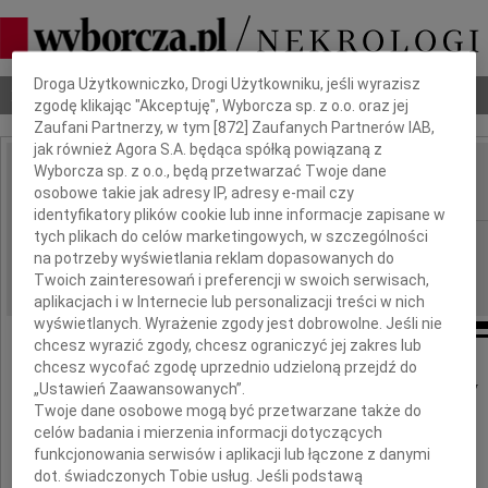
Dbamy o Twoją prywatność
Droga Użytkowniczko, Drogi Użytkowniku, jeśli wyrazisz
Nekrologi
Odeszli
Poradnik pogrzebowy
zgodę klikając "Akceptuję", Wyborcza sp. z o.o. oraz jej
Zaufani Partnerzy, w tym [
872
] Zaufanych Partnerów IAB,
jak również Agora S.A. będąca spółką powiązaną z
Wyborcza sp. z o.o., będą przetwarzać Twoje dane
Genowefa Gazda
IMIĘ I NAZWISKO:
osobowe takie jak adresy IP, adresy e-mail czy
identyfikatory plików cookie lub inne informacje zapisane w
tych plikach do celów marketingowych, w szczególności
Łódź
REGION:
na potrzeby wyświetlania reklam dopasowanych do
12.01.2011
DATA EMISJI:
Twoich zainteresowań i preferencji w swoich serwisach,
aplikacjach i w Internecie lub personalizacji treści w nich
wyświetlanych. Wyrażenie zgody jest dobrowolne. Jeśli nie
chcesz wyrazić zgody, chcesz ograniczyć jej zakres lub
chcesz wycofać zgodę uprzednio udzieloną przejdź do
Z głębokim żalem i smutkiem zawiadamiamy
„Ustawień Zaawansowanych”.
o śmierci naszej drogiej Mamy i Babci
Twoje dane osobowe mogą być przetwarzane także do
celów badania i mierzenia informacji dotyczących
funkcjonowania serwisów i aplikacji lub łączone z danymi
dot. świadczonych Tobie usług. Jeśli podstawą