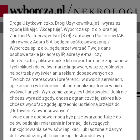
Dbamy o Twoją prywatność
Droga Użytkowniczko, Drogi Użytkowniku, jeśli wyrazisz
Nekrologi
Odeszli
Poradnik pogrzebowy
zgodę klikając "Akceptuję", Wyborcza sp. z o.o. oraz jej
Zaufani Partnerzy, w tym [
874
] Zaufanych Partnerów IAB,
jak również Agora S.A. będąca spółką powiązaną z
Wyborcza sp. z o.o., będą przetwarzać Twoje dane
Maria Wołczyk-Orzwch
osobowe takie jak adresy IP, adresy e-mail czy
IMIĘ I NAZWISKO:
identyfikatory plików cookie lub inne informacje zapisane w
tych plikach do celów marketingowych, w szczególności
Łódź
REGION:
na potrzeby wyświetlania reklam dopasowanych do
10.01.2011
DATA EMISJI:
Twoich zainteresowań i preferencji w swoich serwisach,
aplikacjach i w Internecie lub personalizacji treści w nich
wyświetlanych. Wyrażenie zgody jest dobrowolne. Jeśli nie
chcesz wyrazić zgody, chcesz ograniczyć jej zakres lub
chcesz wycofać zgodę uprzednio udzieloną przejdź do
Z głębokim żalem zawiadamiamy,
„Ustawień Zaawansowanych”.
że w dniu 6 stycznia 2011 roku zmarła
Twoje dane osobowe mogą być przetwarzane także do
celów badania i mierzenia informacji dotyczących
funkcjonowania serwisów i aplikacji lub łączone z danymi
dot. świadczonych Tobie usług. Jeśli podstawą