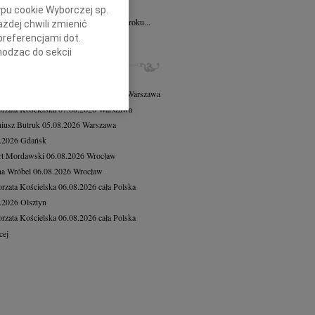
iga Banach
30.06.2026
Wrocław
ypu cookie Wyborczej sp.
em zawiadamiamy, że 24 czerwca 2026 roku...
żdej chwili zmienić
preferencjami dot.
cej
hodząc do sekcji
ZE NEKROLOGI, KONDOLENCJE
stawień przeglądarki.
8.2026
Warszawa
 Tadeusz Duniec
wiek: 79
07.08.2026
Warszawa
h celach:
Użycie
lów identyfikacji.
rzata Kościelska
07.08.2026
Warszawa
ści, pomiar reklam i
iusz Butruk
05.08.2026
Warszawa
8.2026
Gdańsk
rt Mordawski
06.08.2026
Wrocław
a Wróbel
06.08.2026
Wrocław
rzata Kościelska
06.08.2026
cała Polska
8.2026
Olsztyn
rzata Kościelska
06.08.2026
cała Polska
cej