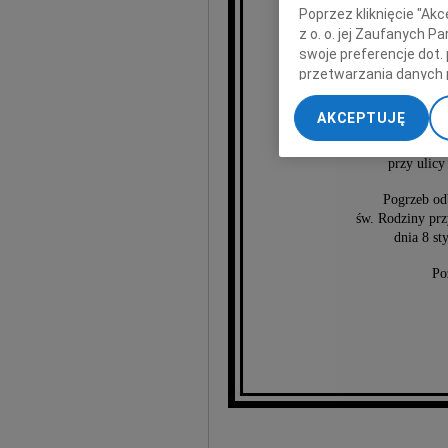
Poprzez kliknięcie "Ak
z o. o. jej Zaufanych 
swoje preferencje dot.
Jer
przetwarzania danych 
„Ustawienia zaawansow
AKCEPTUJĘ
Msza święta odpr
My, nasi Zaufani Part
o godzinie 7
dokładnych danych geol
przy ulic
Przechowywanie informa
treści, badnie odbiorcó
Pogrzeb od
św. Rodziny prz
dnia 8 st
Po