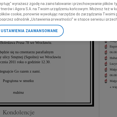
Jadw
ceptuję" wyrażasz zgodę na zainstalowanie i przechowywanie plików t
Z żal
Partnerów i Agora S.A. na Twoim urządzeniu końcowym. Możesz też w ka
 plików cookie, ponownie wywołując narzędzie do zarządzania Twoimi 
+ wię
zy Kuśmidrowicz
poprzez odnośnik „Ustawienia prywatności” w stopce serwisu i przec
NAJNOWS
ane”. Zmiana ustawień plików cookie możliwa jest także za pomocą u
07.0
USTAWIENIA ZAAWANSOWANE
awiona zostanie dnia 8 stycznia 2011 roku
Jacek
nerzy i Agora S.A. możemy przetwarzać dane osobowe w następującyc
.30 w kościele św. Michała Archanioła
okalizacyjnych. Aktywne skanowanie charakterystyki urządzenia do ce
Małgo
y Bolesława Prusa 78 we Wrocławiu.
cji na urządzeniu lub dostęp do nich. Spersonalizowane reklamy i tre
Eugen
w i ulepszanie usług.
Lista Zaufanych Partnerów
06.0
będzie się na cmentarzu parafialnym
y ulicy Smętnej (Sępolno) we Wrocławiu
Hube
ycznia 2011 roku o godzinie 12.30.
Lucyn
Małgo
żegnajcie Go razem z nami.
06.0
Małgo
Pogrążona w smutku
+ wię
rodzina
Kondolencje