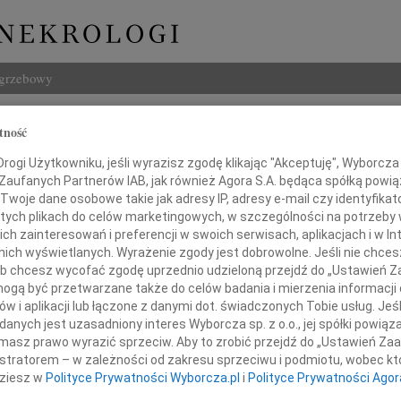
ogrzebowy
Szukaj
tność
Kuśmidrowicz
Imię i na
ogi Użytkowniku, jeśli wyrazisz zgodę klikając "Akceptuję", Wyborcza sp
 Zaufanych Partnerów IAB, jak również Agora S.A. będąca spółką powi
Twoje dane osobowe takie jak adresy IP, adresy e-mail czy identyfikato
 tych plikach do celów marketingowych, w szczególności na potrzeby 
 zainteresowań i preferencji w swoich serwisach, aplikacjach i w Int
INNE NE
w nich wyświetlanych. Wyrażenie zgody jest dobrowolne. Jeśli nie chce
Hube
 lub chcesz wycofać zgodę uprzednio udzieloną przejdź do „Ustawień
Nie m
gą być przetwarzane także do celów badania i mierzenia informacji
Halin
w i aplikacji lub łączone z danymi dot. świadczonych Tobie usług. Jeś
ębokim żalem zawiadamiamy,
Halin
ia 4 stycznia 2011 roku odszedł
nych jest uzasadniony interes Wyborcza sp. z o.o., jej spółki powiąza
Henry
sz ukochany Tata i Dziadek
masz prawo wyrazić sprzeciw. Aby to zrobić przejdź do „Ustawień Z
Na za
istratorem – w zależności od zakresu sprzeciwu i podmiotu, wobec któ
Piotr
dziesz w
Polityce Prywatności Wyborcza.pl
i
Polityce Prywatności Agor
Z głę