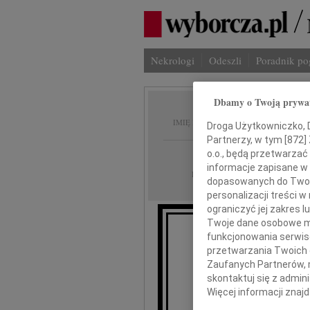
Nekrologi
Odeszli
Poradnik p
Dbamy o Twoją prywa
Jerzy 
IMIĘ I NAZWISKO:
Droga Użytkowniczko, Dr
Partnerzy, w tym [
872
]
Wrocław
o.o., będą przetwarzać 
REGION:
informacje zapisane w
07.01.2011
DATA EMISJI:
dopasowanych do Twoich
personalizacji treści 
ograniczyć jej zakres
Twoje dane osobowe mo
funkcjonowania serwisó
Z gł
że dn
przetwarzania Twoich da
na
Zaufanych Partnerów, 
skontaktuj się z admin
Więcej informacji znaj