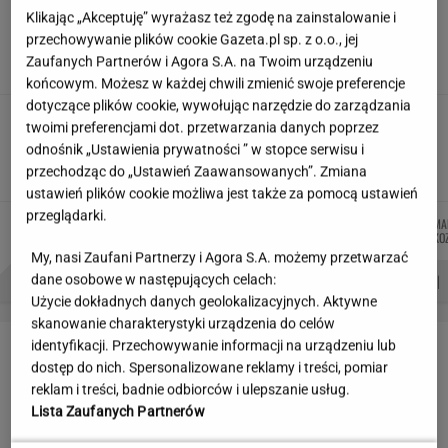
Uciekli z Warszawy do
Klikając „Akceptuję” wyrażasz też zgodę na zainstalowanie i
Łomianek. Dziś mówią o jednym: korkach
przechowywanie plików cookie Gazeta.pl sp. z o.o., jej
Zaufanych Partnerów i Agora S.A. na Twoim urządzeniu
SUBSKRYPCJA
końcowym. Możesz w każdej chwili zmienić swoje preferencje
dotyczące plików cookie, wywołując narzędzie do zarządzania
Wzięli pod lupę wielką reformę Muska. Gdzie
twoimi preferencjami dot. przetwarzania danych poprzez
się podziały miliardy oszczędności?
odnośnik „Ustawienia prywatności ” w stopce serwisu i
przechodząc do „Ustawień Zaawansowanych”. Zmiana
MARIA KORCZ
ustawień plików cookie możliwa jest także za pomocą ustawień
przeglądarki.
MICHAŁ
MARTA
ŁUKASZ
KACPER
MA
Autorzy:
TRELA
NOWAK
JACHIMIAK
KOLIBABSKI
KO
My, nasi Zaufani Partnerzy i Agora S.A. możemy przetwarzać
PROBLEMY POLSKICH SIATKARZY
ZNAK Z '30'
WISŁAWA SZYMBORSKA
dane osobowe w następujących celach:
Użycie dokładnych danych geolokalizacyjnych. Aktywne
skanowanie charakterystyki urządzenia do celów
LETNIE OKAZJE
identyfikacji. Przechowywanie informacji na urządzeniu lub
dostęp do nich. Spersonalizowane reklamy i treści, pomiar
reklam i treści, badnie odbiorców i ulepszanie usług.
Lista Zaufanych Partnerów