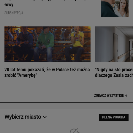
łowy
SUBSKRYPCJA
20 lat temu pokazali, że w Polsce też można
"Nigdy na sto proce
zrobić "Amerykę"
dlaczego Zosia zac
ZOBACZ WSZYSTKIE
Wybierz miasto
PEŁNA POGODA