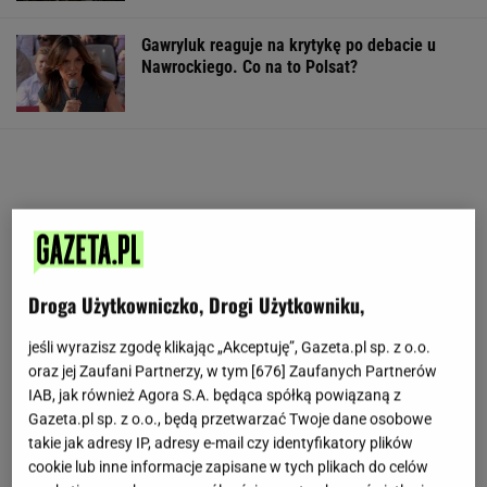
Gawryluk reaguje na krytykę po debacie u
Nawrockiego. Co na to Polsat?
Droga Użytkowniczko, Drogi Użytkowniku,
jeśli wyrazisz zgodę klikając „Akceptuję”, Gazeta.pl sp. z o.o.
oraz jej Zaufani Partnerzy, w tym [
676
] Zaufanych Partnerów
IAB, jak również Agora S.A. będąca spółką powiązaną z
Gazeta.pl sp. z o.o., będą przetwarzać Twoje dane osobowe
takie jak adresy IP, adresy e-mail czy identyfikatory plików
cookie lub inne informacje zapisane w tych plikach do celów