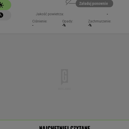
Załaduj ponownie
Jakość powietrza:
-
Ciśnienie:
Opady:
Zachmurzenie:
-
-%
-%
NAJCHĘTNIEJ CZYTANE