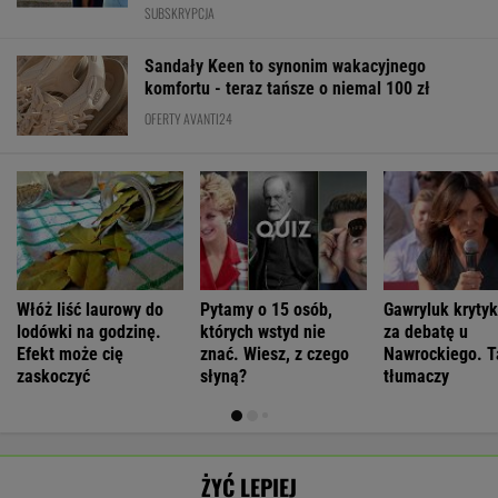
SUBSKRYPCJA
Sandały Keen to synonim wakacyjnego
komfortu - teraz tańsze o niemal 100 zł
OFERTY AVANTI24
Włóż liść laurowy do
Pytamy o 15 osób,
Gawryluk kryty
lodówki na godzinę.
których wstyd nie
za debatę u
Efekt może cię
znać. Wiesz, z czego
Nawrockiego. T
zaskoczyć
słyną?
tłumaczy
ŻYĆ LEPIEJ