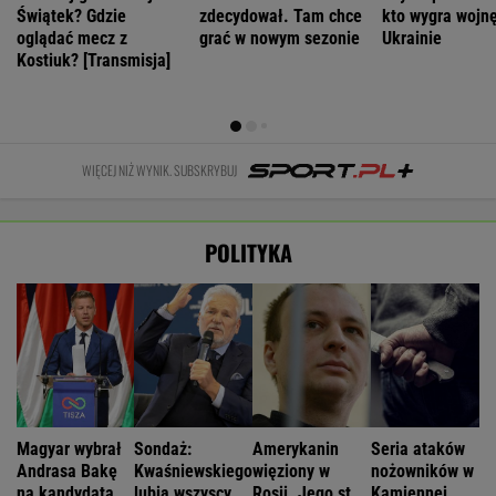
Świątek? Gdzie
zdecydował. Tam chce
kto wygra wojn
oglądać mecz z
grać w nowym sezonie
Ukrainie
Kostiuk? [Transmisja]
WIĘCEJ NIŻ WYNIK. SUBSKRYBUJ
POLITYKA
Magyar wybrał
Sondaż:
Amerykanin
Seria ataków
Andrasa Bakę
Kwaśniewskiego
więziony w
nożowników w
na kandydata
lubią wszyscy,
Rosji. Jego stan
Kamiennej