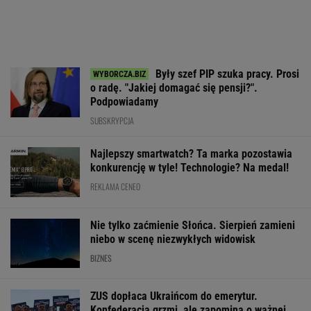
Były szef PIP szuka pracy. Prosi
o radę. "Jakiej domagać się pensji?".
Podpowiadamy
SUBSKRYPCJA
Najlepszy smartwatch? Ta marka pozostawia
konkurencję w tyle! Technologie? Na medal!
REKLAMA CENEO
Nie tylko zaćmienie Słońca. Sierpień zamieni
niebo w scenę niezwykłych widowisk
BIZNES
ZUS dopłaca Ukraińcom do emerytur.
Konfederacja grzmi, ale zapomina o ważnej