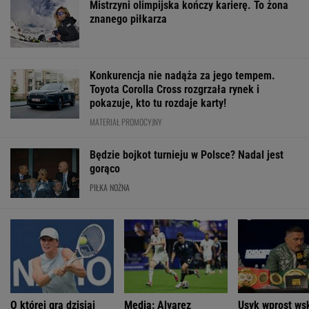
Mistrzyni olimpijska kończy karierę. To żona
znanego piłkarza
Konkurencja nie nadąża za jego tempem.
Toyota Corolla Cross rozgrzała rynek i
pokazuje, kto tu rozdaje karty!
MATERIAŁ PROMOCYJNY
Będzie bojkot turnieju w Polsce? Nadal jest
gorąco
PIŁKA NOŻNA
O której gra dzisiaj
Media: Alvarez
Usyk wprost ws