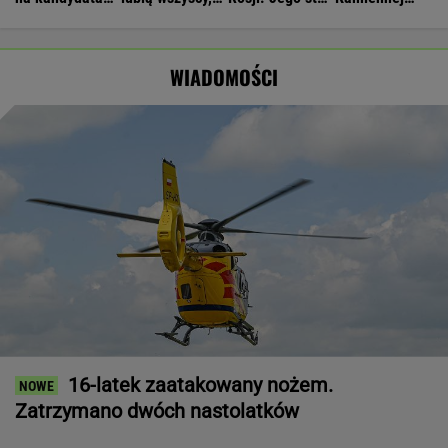
na prezydenta
Dudę
jest krytyczny
Górze. Nowe
Węgier
praktycznie nikt
informacje
WIADOMOŚCI
16-latek zaatakowany nożem.
Zatrzymano dwóch nastolatków