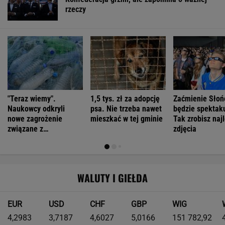
rzeczy
"Teraz wiemy".
1,5 tys. zł za adopcję
Zaćmienie Słoń
Naukowcy odkryli
psa. Nie trzeba nawet
będzie spektak
nowe zagrożenie
mieszkać w tej gminie
Tak zrobisz naj
związane z
zdjęcia
mikroplastikiem
WALUTY I GIEŁDA
EUR
USD
CHF
GBP
WIG
4,2983
3,7187
4,6027
5,0166
151 782,92