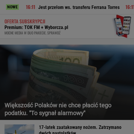
Jest przełom ws. transferu Ferrana Torres
Szelągowska z
NOWE
OFERTA SUBSKRYPCJI
Premium: TOK FM + Wyborcza.pl
MOCNE MEDIA W DUO PAKIECIE. SPRAWDŹ
Większość Polaków nie chce płacić tego
podatku. "To sygnał alarmowy"
17-latek zaatakowany nożem. Zatrzymano
dwóch nastolatków