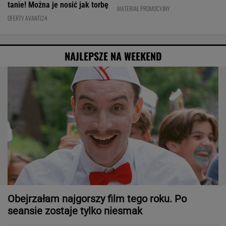
tanie! Można je nosić jak torbę
MATERIAŁ PROMOCYJNY
OFERTY AVANTI24
NAJLEPSZE NA WEEKEND
Obejrzałam najgorszy film tego roku. Po
seansie zostaje tylko niesmak