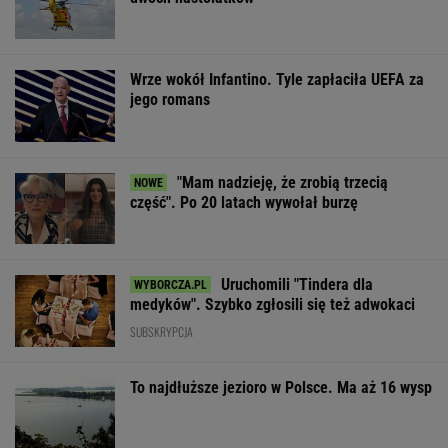
Wrze wokół Infantino. Tyle zapłaciła UEFA za
jego romans
"Mam nadzieję, że zrobią trzecią
część". Po 20 latach wywołał burzę
Uruchomili "Tindera dla
medyków". Szybko zgłosili się też adwokaci
SUBSKRYPCJA
To najdłuższe jezioro w Polsce. Ma aż 16 wysp