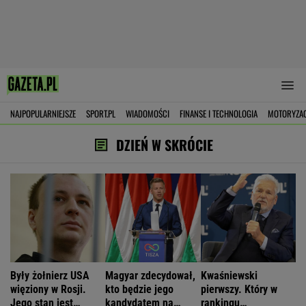
NAJPOPULARNIEJSZE
SPORT.PL
WIADOMOŚCI
FINANSE I TECHNOLOGIA
MOTORYZA
DZIEŃ W SKRÓCIE
Były żołnierz USA
Magyar zdecydował,
Kwaśniewski
więziony w Rosji.
kto będzie jego
pierwszy. Który w
Jego stan jest
kandydatem na
rankingu