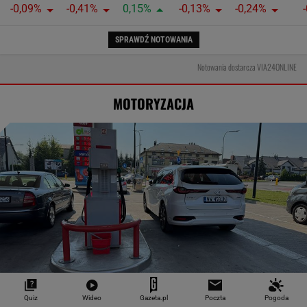
-0,09%
-0,41%
0,15%
-0,13%
-0,24%
SPRAWDŹ NOTOWANIA
Notowania dostarcza VIA24ONLINE
MOTORYZACJA
Quiz
Wideo
Gazeta.pl
Poczta
Pogoda