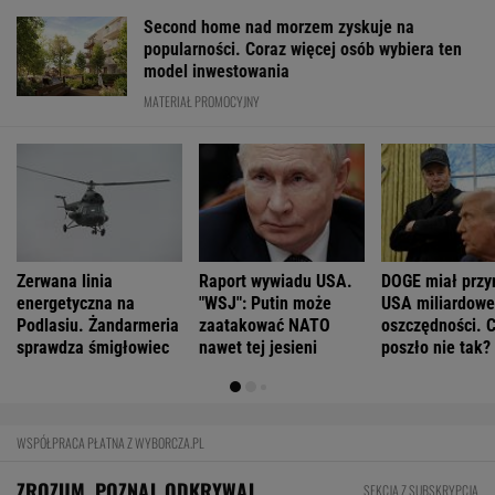
Second home nad morzem zyskuje na
popularności. Coraz więcej osób wybiera ten
model inwestowania
MATERIAŁ PROMOCYJNY
Zerwana linia
Raport wywiadu USA.
DOGE miał przy
energetyczna na
"WSJ": Putin może
USA miliardowe
Podlasiu. Żandarmeria
zaatakować NATO
oszczędności. 
sprawdza śmigłowiec
nawet tej jesieni
poszło nie tak?
WSPÓŁPRACA PŁATNA Z WYBORCZA.PL
ZROZUM, POZNAJ, ODKRYWAJ
SEKCJA Z SUBSKRYPCJĄ