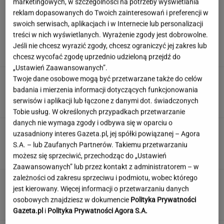
marketingowych, w szczególności na potrzeby wyświetlania
reklam dopasowanych do Twoich zainteresowań i preferencji w
swoich serwisach, aplikacjach i w Internecie lub personalizacji
Moby poruszony widokiem w Warszawie. Pod
treści w nich wyświetlanych. Wyrażenie zgody jest dobrowolne.
nagraniem tysiące reakcji
Jeśli nie chcesz wyrazić zgody, chcesz ograniczyć jej zakres lub
chcesz wycofać zgodę uprzednio udzieloną przejdź do
„Ustawień Zaawansowanych”.
Anastazja Kuś mistrzynią świata! Historyczny
Twoje dane osobowe mogą być przetwarzane także do celów
występ, brawo!
badania i mierzenia informacji dotyczących funkcjonowania
serwisów i aplikacji lub łączone z danymi dot. świadczonych
Tobie usług. W określonych przypadkach przetwarzanie
danych nie wymaga zgody i odbywa się w oparciu o
Quiz - te polskie seriale powinni kojarzyć
uzasadniony interes Gazeta.pl, jej spółki powiązanej – Agora
wszyscy. Rozpoznasz je?
S.A. – lub Zaufanych Partnerów. Takiemu przetwarzaniu
możesz się sprzeciwić, przechodząc do „Ustawień
Zaawansowanych” lub przez kontakt z administratorem – w
zależności od zakresu sprzeciwu i podmiotu, wobec którego
Jeden wakacyjny nawyk może mieć
jest kierowany. Więcej informacji o przetwarzaniu danych
nieprzyjemne konsekwencje. Też tak robisz?
osobowych znajdziesz w dokumencie
Polityka Prywatności
MATERIAŁ PROMOCYJNY
Gazeta.pl
i
Polityka Prywatności Agora S.A.