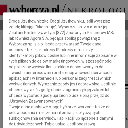
Dbamy o Twoją prywatność
Droga Użytkowniczko, Drogi Użytkowniku, jeśli wyrazisz
Nekrologi
Odeszli
Poradnik pogrzebowy
zgodę klikając "Akceptuję", Wyborcza sp. z o.o. oraz jej
Zaufani Partnerzy, w tym [
872
] Zaufanych Partnerów IAB,
jak również Agora S.A. będąca spółką powiązaną z
Wyborcza sp. z o.o., będą przetwarzać Twoje dane
Piotr Dalke
osobowe takie jak adresy IP, adresy e-mail czy
IMIĘ I NAZWISKO:
identyfikatory plików cookie lub inne informacje zapisane w
tych plikach do celów marketingowych, w szczególności
Poznań
REGION:
na potrzeby wyświetlania reklam dopasowanych do
05.01.2011
DATA EMISJI:
Twoich zainteresowań i preferencji w swoich serwisach,
aplikacjach i w Internecie lub personalizacji treści w nich
wyświetlanych. Wyrażenie zgody jest dobrowolne. Jeśli nie
chcesz wyrazić zgody, chcesz ograniczyć jej zakres lub
chcesz wycofać zgodę uprzednio udzieloną przejdź do
Rodzinie i Najbliższym
„Ustawień Zaawansowanych”.
Twoje dane osobowe mogą być przetwarzane także do
celów badania i mierzenia informacji dotyczących
funkcjonowania serwisów i aplikacji lub łączone z danymi
Wyrazy głębokiego i szczerego współczucia z powodu ś
dot. świadczonych Tobie usług. Jeśli podstawą