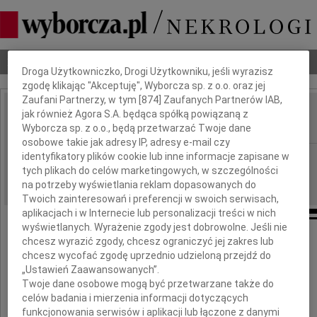
Dbamy o Twoją prywatność
Nekrologi
Odeszli
Poradnik pogrzebowy
Droga Użytkowniczko, Drogi Użytkowniku, jeśli wyrazisz
zgodę klikając "Akceptuję", Wyborcza sp. z o.o. oraz jej
Zaufani Partnerzy, w tym [
874
] Zaufanych Partnerów IAB,
Jerzy Zaczeniuk
jak również Agora S.A. będąca spółką powiązaną z
IMIĘ I NAZWISKO:
Wyborcza sp. z o.o., będą przetwarzać Twoje dane
osobowe takie jak adresy IP, adresy e-mail czy
Warszawa
identyfikatory plików cookie lub inne informacje zapisane w
REGION:
tych plikach do celów marketingowych, w szczególności
18.08.2009
DATA EMISJI:
na potrzeby wyświetlania reklam dopasowanych do
Twoich zainteresowań i preferencji w swoich serwisach,
aplikacjach i w Internecie lub personalizacji treści w nich
wyświetlanych. Wyrażenie zgody jest dobrowolne. Jeśli nie
chcesz wyrazić zgody, chcesz ograniczyć jej zakres lub
chcesz wycofać zgodę uprzednio udzieloną przejdź do
W dniu 9 sierpnia 2009 roku
„Ustawień Zaawansowanych”.
zmarł w wieku 83 lat
Twoje dane osobowe mogą być przetwarzane także do
celów badania i mierzenia informacji dotyczących
funkcjonowania serwisów i aplikacji lub łączone z danymi