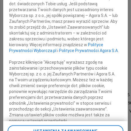
dot. świadczonych Tobie usług. Jeśli podstawą
przetwarzania Twoich danych jest uzasadniony interes
Wyborcza sp. z o.o., jej spółki powiązanej – Agora S.A. – lub
Zaufanych Partnerów, masz prawo wyrazić sprzeciw. Aby
to zrobić przejdź do „Ustawień Zaawansowanych” lub
Jerzy Zaczeniuk
skontaktuj się z administratorem – w zależności od
zakresu sprzeciwu i podmiotu, wobec którego jest
kierowany. Więcej informacji znajdziesz w
Polityce
Prywatności Wyborcza.pl
i
Polityce Prywatności Agora S.A.
sybirak
Poprzez kliknięcie "Akceptuję" wyrażasz zgodę na
płk w stanie spoczynku
zainstalowanie i przechowywanie plików typu cookie
Wyborczej sp. z o. o. jej Zaufanych Partnerów i Agora S.A.
na Twoim urządzeniu końcowym. Możesz też w każdej
chwili zmienić swoje preferencje dot. plików cookie,
Nabożeństwo żałobne odbędzie się
ponownie wywołując narzędzie do zarządzania Twoimi
w dniu 21 sierpnia 2009 roku o godzinie 11.15
preferencjami dot. przetwarzania danych poprzez
w kościele św. Jozafata przy ul. Powązkowskiej 9
odnośnik „Ustawienia prywatności” w stopce serwisu i
przechodząc do sekcji „Ustawienia zaawansowane”.
po którym nastąpi odprowadzenie na Cmentarz Powązki
Zmiana ustawień plików cookie możliwa jest także za
do grobu rodzinnego.
pomocą ustawień przeglądarki.