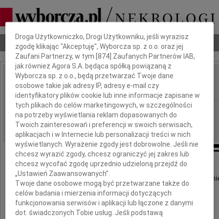
Dbamy o Twoją prywatność
Droga Użytkowniczko, Drogi Użytkowniku, jeśli wyrazisz
Nekrologi
Odeszli
Poradnik pogrzebowy
zgodę klikając "Akceptuję", Wyborcza sp. z o.o. oraz jej
Zaufani Partnerzy, w tym [
874
] Zaufanych Partnerów IAB,
jak również Agora S.A. będąca spółką powiązaną z
Wyborcza sp. z o.o., będą przetwarzać Twoje dane
Zbigniew Łącki
osobowe takie jak adresy IP, adresy e-mail czy
IMIĘ I NAZWISKO:
identyfikatory plików cookie lub inne informacje zapisane w
tych plikach do celów marketingowych, w szczególności
Gdańsk
REGION:
na potrzeby wyświetlania reklam dopasowanych do
04.01.2011
DATA EMISJI:
Twoich zainteresowań i preferencji w swoich serwisach,
aplikacjach i w Internecie lub personalizacji treści w nich
wyświetlanych. Wyrażenie zgody jest dobrowolne. Jeśli nie
chcesz wyrazić zgody, chcesz ograniczyć jej zakres lub
chcesz wycofać zgodę uprzednio udzieloną przejdź do
„Ustawień Zaawansowanych”.
Wyrazy szczerego żalu i współczucia z powodu śmie
Twoje dane osobowe mogą być przetwarzane także do
celów badania i mierzenia informacji dotyczących
funkcjonowania serwisów i aplikacji lub łączone z danymi
Zbigniewa Łąckiego
dot. świadczonych Tobie usług. Jeśli podstawą