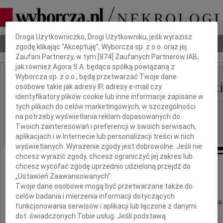
Dbamy o Twoją prywatność
Droga Użytkowniczko, Drogi Użytkowniku, jeśli wyrazisz
Nekrologi
Odeszli
Poradnik pogrzebowy
zgodę klikając "Akceptuję", Wyborcza sp. z o.o. oraz jej
Zaufani Partnerzy, w tym [
874
] Zaufanych Partnerów IAB,
jak również Agora S.A. będąca spółką powiązaną z
Wyborcza sp. z o.o., będą przetwarzać Twoje dane
Włodzimierz Wilczyńsk
osobowe takie jak adresy IP, adresy e-mail czy
IMIĘ I NAZWISKO:
identyfikatory plików cookie lub inne informacje zapisane w
tych plikach do celów marketingowych, w szczególności
Poznań
REGION:
na potrzeby wyświetlania reklam dopasowanych do
03.01.2011
DATA EMISJI:
Twoich zainteresowań i preferencji w swoich serwisach,
aplikacjach i w Internecie lub personalizacji treści w nich
wyświetlanych. Wyrażenie zgody jest dobrowolne. Jeśli nie
chcesz wyrazić zgody, chcesz ograniczyć jej zakres lub
chcesz wycofać zgodę uprzednio udzieloną przejdź do
Dariuszowi Augustyniakowi
„Ustawień Zaawansowanych”.
Twoje dane osobowe mogą być przetwarzane także do
celów badania i mierzenia informacji dotyczących
serdeczne współczucia z powodu śmierci Teścia
funkcjonowania serwisów i aplikacji lub łączone z danymi
dot. świadczonych Tobie usług. Jeśli podstawą