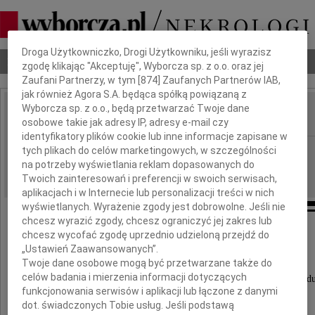
Dbamy o Twoją prywatność
Droga Użytkowniczko, Drogi Użytkowniku, jeśli wyrazisz
Nekrologi
Odeszli
Poradnik pogrzebowy
zgodę klikając "Akceptuję", Wyborcza sp. z o.o. oraz jej
Zaufani Partnerzy, w tym [
874
] Zaufanych Partnerów IAB,
jak również Agora S.A. będąca spółką powiązaną z
Wyborcza sp. z o.o., będą przetwarzać Twoje dane
osobowe takie jak adresy IP, adresy e-mail czy
IMIĘ I NAZWISKO:
identyfikatory plików cookie lub inne informacje zapisane w
Katowice
tych plikach do celów marketingowych, w szczególności
REGION:
na potrzeby wyświetlania reklam dopasowanych do
31.12.2010
DATA EMISJI:
Twoich zainteresowań i preferencji w swoich serwisach,
aplikacjach i w Internecie lub personalizacji treści w nich
wyświetlanych. Wyrażenie zgody jest dobrowolne. Jeśli nie
chcesz wyrazić zgody, chcesz ograniczyć jej zakres lub
chcesz wycofać zgodę uprzednio udzieloną przejdź do
Agnieszce Seweryn
„Ustawień Zaawansowanych”.
Twoje dane osobowe mogą być przetwarzane także do
celów badania i mierzenia informacji dotyczących
wyrazy głębokiego współczucia i słowa otuchy z powodu
funkcjonowania serwisów i aplikacji lub łączone z danymi
dot. świadczonych Tobie usług. Jeśli podstawą