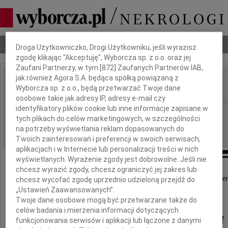
Dbamy o Twoją prywatność
Nekrologi
Odeszli
Poradnik pogrzebowy
Droga Użytkowniczko, Drogi Użytkowniku, jeśli wyrazisz
zgodę klikając "Akceptuję", Wyborcza sp. z o.o. oraz jej
Zaufani Partnerzy, w tym [
872
] Zaufanych Partnerów IAB,
jak również Agora S.A. będąca spółką powiązaną z
Jarosław Magrian
Wyborcza sp. z o.o., będą przetwarzać Twoje dane
IMIĘ I NAZWISKO:
osobowe takie jak adresy IP, adresy e-mail czy
identyfikatory plików cookie lub inne informacje zapisane w
Gdańsk
REGION:
tych plikach do celów marketingowych, w szczególności
31.12.2010
DATA EMISJI:
na potrzeby wyświetlania reklam dopasowanych do
Twoich zainteresowań i preferencji w swoich serwisach,
aplikacjach i w Internecie lub personalizacji treści w nich
wyświetlanych. Wyrażenie zgody jest dobrowolne. Jeśli nie
chcesz wyrazić zgody, chcesz ograniczyć jej zakres lub
Z głębokim żalem przyjęliśmy wiadomość o śmier
chcesz wycofać zgodę uprzednio udzieloną przejdź do
„Ustawień Zaawansowanych”.
Twoje dane osobowe mogą być przetwarzane także do
celów badania i mierzenia informacji dotyczących
Jarosława Magriana
funkcjonowania serwisów i aplikacji lub łączone z danymi