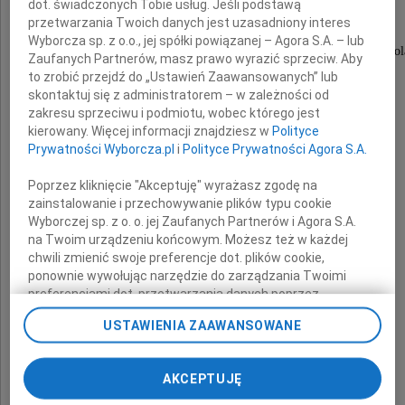
dot. świadczonych Tobie usług. Jeśli podstawą
przetwarzania Twoich danych jest uzasadniony interes
Wyborcza sp. z o.o., jej spółki powiązanej – Agora S.A. – lub
naszego Kolegi i wieloletniego Pracownika Hilti Pol
Zaufanych Partnerów, masz prawo wyrazić sprzeciw. Aby
to zrobić przejdź do „Ustawień Zaawansowanych” lub
skontaktuj się z administratorem – w zależności od
zakresu sprzeciwu i podmiotu, wobec którego jest
Rodzinie i Bliskim
kierowany. Więcej informacji znajdziesz w
Polityce
Prywatności Wyborcza.pl
i
Polityce Prywatności Agora S.A.
składamy wyrazy głębokiego współczucia
Poprzez kliknięcie "Akceptuję" wyrażasz zgodę na
zainstalowanie i przechowywanie plików typu cookie
Zarząd Hilti (Poland) Sp. z o.o.
Wyborczej sp. z o. o. jej Zaufanych Partnerów i Agora S.A.
na Twoim urządzeniu końcowym. Możesz też w każdej
chwili zmienić swoje preferencje dot. plików cookie,
ponownie wywołując narzędzie do zarządzania Twoimi
preferencjami dot. przetwarzania danych poprzez
odnośnik „Ustawienia prywatności” w stopce serwisu i
USTAWIENIA ZAAWANSOWANE
przechodząc do sekcji „Ustawienia zaawansowane”.
Zmiana ustawień plików cookie możliwa jest także za
pomocą ustawień przeglądarki.
AKCEPTUJĘ
My, nasi Zaufani Partnerzy i Agora S.A. możemy