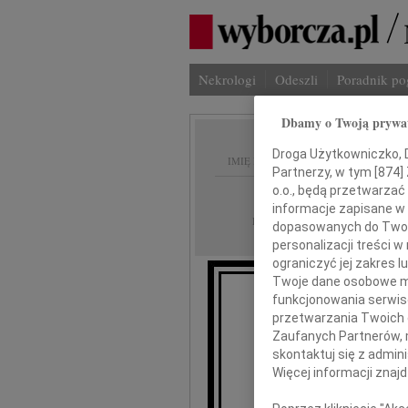
Nekrologi
Odeszli
Poradnik p
Dbamy o Twoją prywa
Droga Użytkowniczko, Dr
IMIĘ I NAZWISKO:
Partnerzy, w tym [
874
]
o.o., będą przetwarzać 
Kielce
REGION:
informacje zapisane w
30.12.2010
DATA EMISJI:
dopasowanych do Twoich
personalizacji treści 
ograniczyć jej zakres
Twoje dane osobowe mo
funkcjonowania serwisó
przetwarzania Twoich da
Zaufanych Partnerów, 
skontaktuj się z admin
Więcej informacji znaj