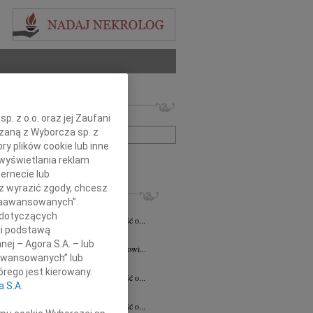
 nekrologów i wspomnień
. z o.o. oraz jej Zaufani
zwisko lub numer ogłoszenia:
ązaną z Wyborcza sp. z
ry plików cookie lub inne
+ szukanie zaawansowane
wyświetlania reklam
ernecie lub
sz wyrazić zgody, chcesz
KROLOGI
 Zaawansowanych”.
acławski
07.08.2026
Kielce
 dotyczących
bokim smutkiem przyjęliśmy wiadomość o...
li podstawą
a Szostakiewicz
20.07.2026
Kielce
nej – Agora S.A. – lub
emu Koledze Panu Notariuszowi Piotrowi...
aawansowanych” lub
5.2026
Kielce
rego jest kierowany.
bokim smutkiem przyjęliśmy wiadomość o...
a S.A.
n Pełka
15.04.2026
Kielce
bokim smutkiem przyjęliśmy wiadomość o...