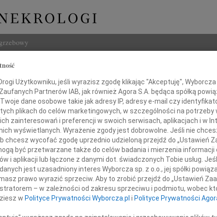
ogrzebowy
tność
Szukaj
ogi Użytkowniku, jeśli wyrazisz zgodę klikając "Akceptuję", Wyborcza sp
Imię i na
 Zaufanych Partnerów IAB, jak również Agora S.A. będąca spółką powi
Twoje dane osobowe takie jak adresy IP, adresy e-mail czy identyfikato
 tych plikach do celów marketingowych, w szczególności na potrzeby 
 zainteresowań i preferencji w swoich serwisach, aplikacjach i w Int
w nich wyświetlanych. Wyrażenie zgody jest dobrowolne. Jeśli nie chce
INNE NE
 lub chcesz wycofać zgodę uprzednio udzieloną przejdź do „Ustawień
Jan P
gą być przetwarzane także do celów badania i mierzenia informacji
Z głę
w i aplikacji lub łączone z danymi dot. świadczonych Tobie usług. Jeś
Pani
Bożen
nych jest uzasadniony interes Wyborcza sp. z o.o., jej spółki powiąza
Drogi
masz prawo wyrazić sprzeciw. Aby to zrobić przejdź do „Ustawień Z
20.0
istratorem – w zależności od zakresu sprzeciwu i podmiotu, wobec któ
Z głę
Jolancie Grochal
dziesz w
Polityce Prywatności Wyborcza.pl
i
Polityce Prywatności Agor
Damia
Z głę