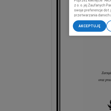
Poprzez kliknięcie "Ak
z o. o. jej Zaufanych 
wyr
swoje preferencje dot.
przetwarzania danych 
„Ustawienia zaawansow
AKCEPTUJĘ
My, nasi Zaufani Part
dokładnych danych geol
Przechowywanie informa
treści, badnie odbiorcó
Zarząd
oraz pra