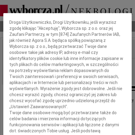
Dbamy o Twoją prywatność
Droga Użytkowniczko, Drogi Użytkowniku, jeśli wyrazisz
Nekrologi
Odeszli
Poradnik pogrzebowy
zgodę klikając "Akceptuję", Wyborcza sp. z o.o. oraz jej
Zaufani Partnerzy, w tym [
874
] Zaufanych Partnerów IAB,
jak również Agora S.A. będąca spółką powiązaną z
Wyborcza sp. z o.o., będą przetwarzać Twoje dane
osobowe takie jak adresy IP, adresy e-mail czy
IMIĘ I NAZWISKO:
identyfikatory plików cookie lub inne informacje zapisane w
Katowice
tych plikach do celów marketingowych, w szczególności
REGION:
na potrzeby wyświetlania reklam dopasowanych do
30.12.2010
DATA EMISJI:
Twoich zainteresowań i preferencji w swoich serwisach,
aplikacjach i w Internecie lub personalizacji treści w nich
wyświetlanych. Wyrażenie zgody jest dobrowolne. Jeśli nie
chcesz wyrazić zgody, chcesz ograniczyć jej zakres lub
Wyrazy głębokiego współczucia i słowa otuchy
chcesz wycofać zgodę uprzednio udzieloną przejdź do
z powodu śmierci
„Ustawień Zaawansowanych”.
Twoje dane osobowe mogą być przetwarzane także do
celów badania i mierzenia informacji dotyczących
Syna
funkcjonowania serwisów i aplikacji lub łączone z danymi
dot. świadczonych Tobie usług. Jeśli podstawą