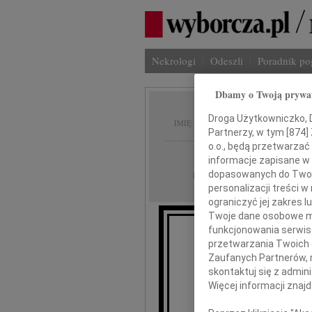
Nekrologi
Odeszli
Poradnik p
Dbamy o Twoją prywa
Adam 
Droga Użytkowniczko, Dr
IMIĘ I NAZWISKO:
Partnerzy, w tym [
874
]
o.o., będą przetwarzać 
Wrocław
REGION:
informacje zapisane w
31.12.2010
dopasowanych do Twoich
DATA EMISJI:
personalizacji treści 
ograniczyć jej zakres
Twoje dane osobowe mo
funkcjonowania serwisó
Z gł
przetwarzania Twoich da
że 
Zaufanych Partnerów, 
po dł
skontaktuj się z admin
Więcej informacji znaj