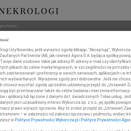
ogrzebowy
tność
Szukaj
Wontor
Imię i na
ogi Użytkowniku, jeśli wyrazisz zgodę klikając "Akceptuję", Wyborcza sp
 Zaufanych Partnerów IAB, jak również Agora S.A. będąca spółką powi
Twoje dane osobowe takie jak adresy IP, adresy e-mail czy identyfikato
 tych plikach do celów marketingowych, w szczególności na potrzeby 
 zainteresowań i preferencji w swoich serwisach, aplikacjach i w Int
w nich wyświetlanych. Wyrażenie zgody jest dobrowolne. Jeśli nie chce
INNE NE
 lub chcesz wycofać zgodę uprzednio udzieloną przejdź do „Ustawień
Miecz
gą być przetwarzane także do celów badania i mierzenia informacji
Dnia 
w i aplikacji lub łączone z danymi dot. świadczonych Tobie usług. Jeś
Hube
ębokim żalem zawiadamiamy,
nych jest uzasadniony interes Wyborcza sp. z o.o., jej spółki powiąza
Nie m
w dniu 28 grudnia 2010 roku
masz prawo wyrazić sprzeciw. Aby to zrobić przejdź do „Ustawień Z
Halin
ugiej i ciężkiej chorobie zmarł
istratorem – w zależności od zakresu sprzeciwu i podmiotu, wobec któ
Halin
dziesz w
Polityce Prywatności Wyborcza.pl
i
Polityce Prywatności Agor
Henry
Na za