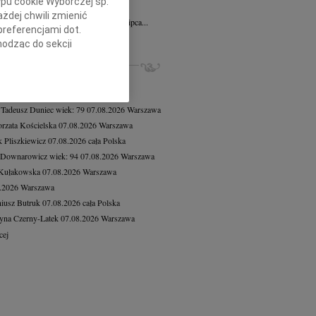
ypu cookie Wyborczej sp.
 Olichwer
10.07.2026
Wrocław
żdej chwili zmienić
bokim żalem zawiadamiamy, że dnia 7 lipca...
preferencjami dot.
cej
hodząc do sekcji
stawień przeglądarki.
ZE NEKROLOGI, KONDOLENCJE
8.2026
Warszawa
h celach:
Użycie
8.2026
Warszawa
lów identyfikacji.
 Tadeusz Duniec
wiek: 79
07.08.2026
Warszawa
ści, pomiar reklam i
rzata Kościelska
07.08.2026
Warszawa
 Pliszkiewicz
07.08.2026
cała Polska
 Downarowicz
wiek: 94
07.08.2026
Warszawa
 Kułakowska
07.08.2026
Warszawa
8.2026
Warszawa
iusz Butruk
07.08.2026
cała Polska
yna Czerny-Latek
07.08.2026
Warszawa
cej