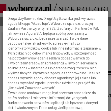
Dbamy o Twoją prywatność
Droga Użytkowniczko, Drogi Użytkowniku, jeśli wyrazisz
Nekrologi
Odeszli
Poradnik pogrzebowy
zgodę klikając "Akceptuję", Wyborcza sp. z o.o. oraz jej
Zaufani Partnerzy, w tym [
872
] Zaufanych Partnerów IAB,
jak również Agora S.A. będąca spółką powiązaną z
Wyborcza sp. z o.o., będą przetwarzać Twoje dane
osobowe takie jak adresy IP, adresy e-mail czy
IMIĘ I NAZWISKO:
identyfikatory plików cookie lub inne informacje zapisane w
Katowice
REGION:
tych plikach do celów marketingowych, w szczególności
na potrzeby wyświetlania reklam dopasowanych do
29.12.2010
DATA EMISJI:
Twoich zainteresowań i preferencji w swoich serwisach,
aplikacjach i w Internecie lub personalizacji treści w nich
wyświetlanych. Wyrażenie zgody jest dobrowolne. Jeśli nie
chcesz wyrazić zgody, chcesz ograniczyć jej zakres lub
Naszej Koleżance
chcesz wycofać zgodę uprzednio udzieloną przejdź do
„Ustawień Zaawansowanych”.
Twoje dane osobowe mogą być przetwarzane także do
dr Beacie Zabierzewskiej-Peren
celów badania i mierzenia informacji dotyczących
funkcjonowania serwisów i aplikacji lub łączone z danymi
wyrazy głębokiego współczucia
dot. świadczonych Tobie usług. Jeśli podstawą