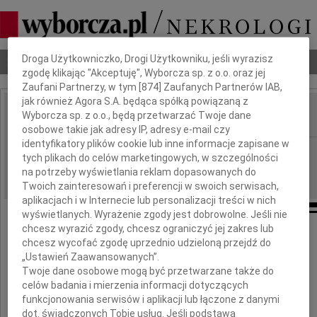
Dbamy o Twoją prywatność
Droga Użytkowniczko, Drogi Użytkowniku, jeśli wyrazisz
Nekrologi
Odeszli
Poradnik pogrzebowy
zgodę klikając "Akceptuję", Wyborcza sp. z o.o. oraz jej
Zaufani Partnerzy, w tym [
874
] Zaufanych Partnerów IAB,
jak również Agora S.A. będąca spółką powiązaną z
Wyborcza sp. z o.o., będą przetwarzać Twoje dane
IMIĘ I NAZWISKO:
osobowe takie jak adresy IP, adresy e-mail czy
identyfikatory plików cookie lub inne informacje zapisane w
Gdańsk
REGION:
tych plikach do celów marketingowych, w szczególności
29.12.2010
na potrzeby wyświetlania reklam dopasowanych do
DATA EMISJI:
Twoich zainteresowań i preferencji w swoich serwisach,
aplikacjach i w Internecie lub personalizacji treści w nich
wyświetlanych. Wyrażenie zgody jest dobrowolne. Jeśli nie
chcesz wyrazić zgody, chcesz ograniczyć jej zakres lub
Panu
chcesz wycofać zgodę uprzednio udzieloną przejdź do
„Ustawień Zaawansowanych”.
Twoje dane osobowe mogą być przetwarzane także do
celów badania i mierzenia informacji dotyczących
Tadeuszowi Zwierzyńskiemu
funkcjonowania serwisów i aplikacji lub łączone z danymi
dot. świadczonych Tobie usług. Jeśli podstawą