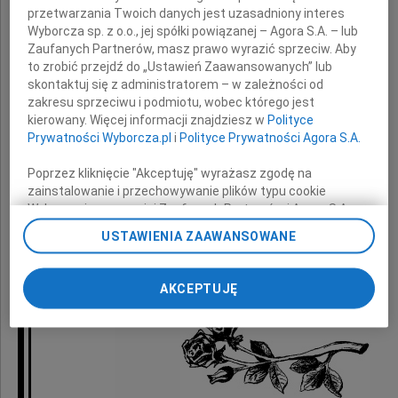
przetwarzania Twoich danych jest uzasadniony interes
Wyborcza sp. z o.o., jej spółki powiązanej – Agora S.A. – lub
wyrazy głębokiego współczucia
Zaufanych Partnerów, masz prawo wyrazić sprzeciw. Aby
z powodu śmierci
to zrobić przejdź do „Ustawień Zaawansowanych” lub
skontaktuj się z administratorem – w zależności od
zakresu sprzeciwu i podmiotu, wobec którego jest
kierowany. Więcej informacji znajdziesz w
Polityce
Żony
Prywatności Wyborcza.pl
i
Polityce Prywatności Agora S.A.
Poprzez kliknięcie "Akceptuję" wyrażasz zgodę na
zainstalowanie i przechowywanie plików typu cookie
składają
Wyborczej sp. z o. o. jej Zaufanych Partnerów i Agora S.A.
na Twoim urządzeniu końcowym. Możesz też w każdej
USTAWIENIA ZAAWANSOWANE
chwili zmienić swoje preferencje dot. plików cookie,
Zarząd PGNiG SA
ponownie wywołując narzędzie do zarządzania Twoimi
oraz koleżanki i koledzy
preferencjami dot. przetwarzania danych poprzez
AKCEPTUJĘ
odnośnik „Ustawienia prywatności” w stopce serwisu i
przechodząc do sekcji „Ustawienia zaawansowane”.
Zmiana ustawień plików cookie możliwa jest także za
pomocą ustawień przeglądarki.
My, nasi Zaufani Partnerzy i Agora S.A. możemy