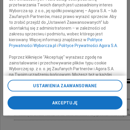
przetwarzania Twoich danych jest uzasadniony interes
wyrazy najgłębszego
Wyborcza sp. z o.o., jej spółki powiązanej – Agora S.A. – lub
współczucia z powodu śmierci
Zaufanych Partnerów, masz prawo wyrazić sprzeciw. Aby
to zrobić przejdź do „Ustawień Zaawansowanych” lub
skontaktuj się z administratorem – w zależności od
Patrycji
zakresu sprzeciwu i podmiotu, wobec którego jest
kierowany. Więcej informacji znajdziesz w
Polityce
Prywatności Wyborcza.pl
i
Polityce Prywatności Agora S.A.
składają
Poprzez kliknięcie "Akceptuję" wyrażasz zgodę na
Jan Kozłowski
zainstalowanie i przechowywanie plików typu cookie
Marszałek Województwa Pomorskiego
Wyborczej sp. z o. o. jej Zaufanych Partnerów i Agora S.A.
na Twoim urządzeniu końcowym. Możesz też w każdej
chwili zmienić swoje preferencje dot. plików cookie,
USTAWIENIA ZAAWANSOWANE
ponownie wywołując narzędzie do zarządzania Twoimi
Inne kondolencje
preferencjami dot. przetwarzania danych poprzez
odnośnik „Ustawienia prywatności” w stopce serwisu i
AKCEPTUJĘ
przechodząc do sekcji „Ustawienia zaawansowane”.
,,Nie umiera ten, kto trwa w pamięci żywych" 18 października 2009 roku o godzini
Zmiana ustawień plików cookie możliwa jest także za
dwudziestych urodzin odeszła od nas nasza ukochana Patrycja Zemła Msza święta ża
pomocą ustawień przeglądarki.
My, nasi Zaufani Partnerzy i Agora S.A. możemy