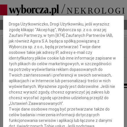
Dbamy o Twoją prywatność
Nekrologi
Odeszli
Poradnik pogrzebowy
Droga Użytkowniczko, Drogi Użytkowniku, jeśli wyrazisz
zgodę klikając "Akceptuję", Wyborcza sp. z o.o. oraz jej
Zaufani Partnerzy, w tym [
874
] Zaufanych Partnerów IAB,
jak również Agora S.A. będąca spółką powiązaną z
Patrycja Zemła
Wyborcza sp. z o.o., będą przetwarzać Twoje dane
IMIĘ I NAZWISKO:
osobowe takie jak adresy IP, adresy e-mail czy
identyfikatory plików cookie lub inne informacje zapisane w
Gdańsk
REGION:
tych plikach do celów marketingowych, w szczególności
na potrzeby wyświetlania reklam dopasowanych do
20.10.2009
DATA EMISJI:
Twoich zainteresowań i preferencji w swoich serwisach,
aplikacjach i w Internecie lub personalizacji treści w nich
wyświetlanych. Wyrażenie zgody jest dobrowolne. Jeśli nie
chcesz wyrazić zgody, chcesz ograniczyć jej zakres lub
chcesz wycofać zgodę uprzednio udzieloną przejdź do
Wojciechowi Zemle
„Ustawień Zaawansowanych”.
Twoje dane osobowe mogą być przetwarzane także do
Sekretarzowi Miasta Sopotu
celów badania i mierzenia informacji dotyczących
funkcjonowania serwisów i aplikacji lub łączone z danymi
oraz Violetcie i Łukaszowi
dot. świadczonych Tobie usług. Jeśli podstawą