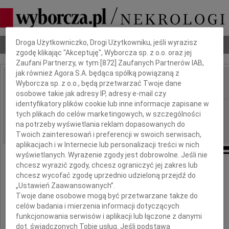
Dbamy o Twoją prywatność
Droga Użytkowniczko, Drogi Użytkowniku, jeśli wyrazisz
Nekrologi
Odeszli
Poradnik pogrzebowy
zgodę klikając "Akceptuję", Wyborcza sp. z o.o. oraz jej
Zaufani Partnerzy, w tym [
872
] Zaufanych Partnerów IAB,
jak również Agora S.A. będąca spółką powiązaną z
Wyborcza sp. z o.o., będą przetwarzać Twoje dane
IMIĘ I NAZWISKO:
osobowe takie jak adresy IP, adresy e-mail czy
identyfikatory plików cookie lub inne informacje zapisane w
Zielona Góra
REGION:
tych plikach do celów marketingowych, w szczególności
23.12.2010
DATA EMISJI:
na potrzeby wyświetlania reklam dopasowanych do
Twoich zainteresowań i preferencji w swoich serwisach,
aplikacjach i w Internecie lub personalizacji treści w nich
wyświetlanych. Wyrażenie zgody jest dobrowolne. Jeśli nie
chcesz wyrazić zgody, chcesz ograniczyć jej zakres lub
Szanownemu Panu
chcesz wycofać zgodę uprzednio udzieloną przejdź do
„Ustawień Zaawansowanych”.
Stanisławowi Niedbalcowi
Twoje dane osobowe mogą być przetwarzane także do
celów badania i mierzenia informacji dotyczących
funkcjonowania serwisów i aplikacji lub łączone z danymi
Wiceprezesowi Spółki PN ,,Diament"
dot. świadczonych Tobie usług. Jeśli podstawą