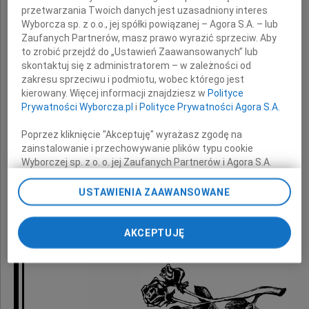
przetwarzania Twoich danych jest uzasadniony interes
Wyborcza sp. z o.o., jej spółki powiązanej – Agora S.A. – lub
wyrazy szczerego i głębokiego współczucia
Zaufanych Partnerów, masz prawo wyrazić sprzeciw. Aby
z powodu śmierci
to zrobić przejdź do „Ustawień Zaawansowanych” lub
skontaktuj się z administratorem – w zależności od
zakresu sprzeciwu i podmiotu, wobec którego jest
Matki
kierowany. Więcej informacji znajdziesz w
Polityce
Prywatności Wyborcza.pl
i
Polityce Prywatności Agora S.A.
Poprzez kliknięcie "Akceptuję" wyrażasz zgodę na
składają
zainstalowanie i przechowywanie plików typu cookie
Wyborczej sp. z o. o. jej Zaufanych Partnerów i Agora S.A.
na Twoim urządzeniu końcowym. Możesz też w każdej
chwili zmienić swoje preferencje dot. plików cookie,
USTAWIENIA ZAAWANSOWANE
ponownie wywołując narzędzie do zarządzania Twoimi
preferencjami dot. przetwarzania danych poprzez
Dyrekcja i pracownicy PGNiG S.A.
odnośnik „Ustawienia prywatności” w stopce serwisu i
AKCEPTUJĘ
Oddziału w Zielonej Górze
przechodząc do sekcji „Ustawienia zaawansowane”.
Zmiana ustawień plików cookie możliwa jest także za
pomocą ustawień przeglądarki.
My, nasi Zaufani Partnerzy i Agora S.A. możemy