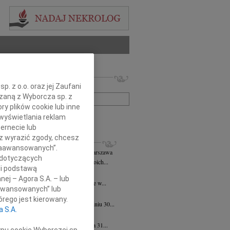
 nekrologów i wspomnień
. z o.o. oraz jej Zaufani
zwisko lub numer ogłoszenia:
ązaną z Wyborcza sp. z
ry plików cookie lub inne
+ szukanie zaawansowane
wyświetlania reklam
ernecie lub
sz wyrazić zgody, chcesz
KROLOGI
 Zaawansowanych”.
k Zbigniew Staszyński
06.08.2026
Warszawa
 dotyczących
rpnia 2026 roku zmarł w przeddzień swoich...
li podstawą
 Justyniak
06.08.2026
Warszawa
nej – Agora S.A. – lub
bokim żalem przyjęliśmy wiadomość, że w...
aawansowanych” lub
iew Wojdat
05.08.2026
Warszawa
rego jest kierowany.
bokim smutkiem zawiadamiamy, że w dniu 30...
a S.A.
 Pliszkiewicz
05.08.2026
Warszawa
bokim smutkiem zawiadamiamy, że dnia 31...