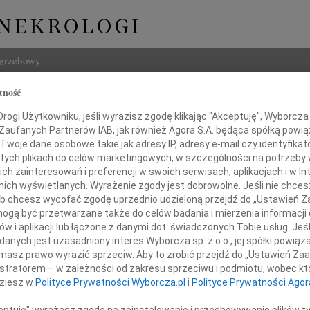
ogrzebowy
tność
Szukaj
Szwajczewska
ogi Użytkowniku, jeśli wyrazisz zgodę klikając "Akceptuję", Wyborcza sp
Imię i na
 Zaufanych Partnerów IAB, jak również Agora S.A. będąca spółką powi
Twoje dane osobowe takie jak adresy IP, adresy e-mail czy identyfikato
 tych plikach do celów marketingowych, w szczególności na potrzeby 
 zainteresowań i preferencji w swoich serwisach, aplikacjach i w Int
w nich wyświetlanych. Wyrażenie zgody jest dobrowolne. Jeśli nie chce
INNE NE
 lub chcesz wycofać zgodę uprzednio udzieloną przejdź do „Ustawień
Ludwi
gą być przetwarzane także do celów badania i mierzenia informacji
3 sie
w i aplikacji lub łączone z danymi dot. świadczonych Tobie usług. Jeś
Iwona
nych jest uzasadniony interes Wyborcza sp. z o.o., jej spółki powiąza
 grudnia 2010 roku zmarła,
Z głę
masz prawo wyrazić sprzeciw. Aby to zrobić przejdź do „Ustawień Z
Zbign
przeżywszy 74 lata
istratorem – w zależności od zakresu sprzeciwu i podmiotu, wobec któ
Z głę
dziesz w
Polityce Prywatności Wyborcza.pl
i
Polityce Prywatności Agor
Marek
Z głę