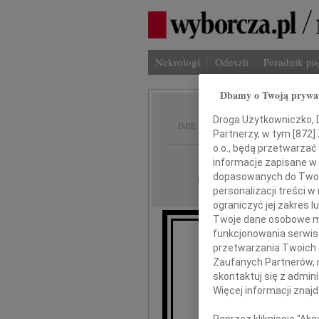
Nekrologi
Odeszli
Poradnik p
Dbamy o Twoją prywa
Maria 
Droga Użytkowniczko, Dr
IMIĘ I NAZWISKO:
Partnerzy, w tym [
872
]
o.o., będą przetwarzać 
Warszawa
REGION:
informacje zapisane w
dopasowanych do Twoich
22.12.2010
DATA EMISJI:
personalizacji treści 
ograniczyć jej zakres
Twoje dane osobowe mo
funkcjonowania serwisó
przetwarzania Twoich da
21
Zaufanych Partnerów, 
skontaktuj się z admin
Więcej informacji znaj