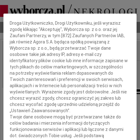
Dbamy o Twoją prywatność
Droga Użytkowniczko, Drogi Użytkowniku, jeśli wyrazisz
Nekrologi
Odeszli
Poradnik pogrzebowy
zgodę klikając "Akceptuję", Wyborcza sp. z o.o. oraz jej
Zaufani Partnerzy, w tym [
872
] Zaufanych Partnerów IAB,
jak również Agora S.A. będąca spółką powiązaną z
Wyborcza sp. z o.o., będą przetwarzać Twoje dane
osobowe takie jak adresy IP, adresy e-mail czy
IMIĘ I NAZWISKO:
identyfikatory plików cookie lub inne informacje zapisane w
Kraków
tych plikach do celów marketingowych, w szczególności
REGION:
na potrzeby wyświetlania reklam dopasowanych do
22.12.2010
DATA EMISJI:
Twoich zainteresowań i preferencji w swoich serwisach,
aplikacjach i w Internecie lub personalizacji treści w nich
wyświetlanych. Wyrażenie zgody jest dobrowolne. Jeśli nie
chcesz wyrazić zgody, chcesz ograniczyć jej zakres lub
Naszej Koleżance
chcesz wycofać zgodę uprzednio udzieloną przejdź do
„Ustawień Zaawansowanych”.
Twoje dane osobowe mogą być przetwarzane także do
Agnieszce Borzęckiej
celów badania i mierzenia informacji dotyczących
funkcjonowania serwisów i aplikacji lub łączone z danymi
wyrazy głębokiego współczucia
dot. świadczonych Tobie usług. Jeśli podstawą