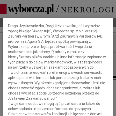
Dbamy o Twoją prywatność
Nekrologi
Odeszli
Poradnik pogrzebowy
Droga Użytkowniczko, Drogi Użytkowniku, jeśli wyrazisz
zgodę klikając "Akceptuję", Wyborcza sp. z o.o. oraz jej
Zaufani Partnerzy, w tym [
872
] Zaufanych Partnerów IAB,
jak również Agora S.A. będąca spółką powiązaną z
Władysław Stopiński
IMIĘ I NAZWISKO:
Wyborcza sp. z o.o., będą przetwarzać Twoje dane
osobowe takie jak adresy IP, adresy e-mail czy
identyfikatory plików cookie lub inne informacje zapisane w
Kielce
REGION:
tych plikach do celów marketingowych, w szczególności
22.12.2010
DATA EMISJI:
na potrzeby wyświetlania reklam dopasowanych do
Twoich zainteresowań i preferencji w swoich serwisach,
aplikacjach i w Internecie lub personalizacji treści w nich
wyświetlanych. Wyrażenie zgody jest dobrowolne. Jeśli nie
chcesz wyrazić zgody, chcesz ograniczyć jej zakres lub
Z wielkim żalem żegnam
chcesz wycofać zgodę uprzednio udzieloną przejdź do
„Ustawień Zaawansowanych”.
Twoje dane osobowe mogą być przetwarzane także do
kapitana
celów badania i mierzenia informacji dotyczących
funkcjonowania serwisów i aplikacji lub łączone z danymi