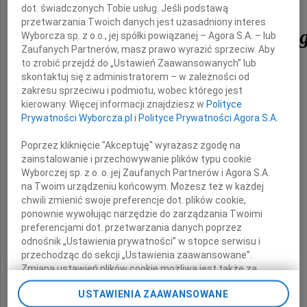
dot. świadczonych Tobie usług. Jeśli podstawą
przetwarzania Twoich danych jest uzasadniony interes
Władysława Stopińskie
Wyborcza sp. z o.o., jej spółki powiązanej – Agora S.A. – lub
Zaufanych Partnerów, masz prawo wyrazić sprzeciw. Aby
to zrobić przejdź do „Ustawień Zaawansowanych” lub
skontaktuj się z administratorem – w zależności od
zakresu sprzeciwu i podmiotu, wobec którego jest
bohaterskiego obrońcę Westerplatte.
kierowany. Więcej informacji znajdziesz w
Polityce
Prywatności Wyborcza.pl
i
Polityce Prywatności Agora S.A.
Poprzez kliknięcie "Akceptuję" wyrażasz zgodę na
Cześć Jego pamięci!
zainstalowanie i przechowywanie plików typu cookie
Wyborczej sp. z o. o. jej Zaufanych Partnerów i Agora S.A.
na Twoim urządzeniu końcowym. Możesz też w każdej
chwili zmienić swoje preferencje dot. plików cookie,
ponownie wywołując narzędzie do zarządzania Twoimi
Bożentyna Pałka-Koruba
preferencjami dot. przetwarzania danych poprzez
Wojewoda Świętokrzyski
odnośnik „Ustawienia prywatności” w stopce serwisu i
przechodząc do sekcji „Ustawienia zaawansowane”.
Zmiana ustawień plików cookie możliwa jest także za
pomocą ustawień przeglądarki.
USTAWIENIA ZAAWANSOWANE