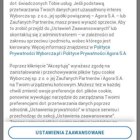
dot. świadczonych Tobie usług. Jeśli podstawą
przetwarzania Twoich danych jest uzasadniony interes
Wyborcza sp. z o.o., jej spółki powiązanej – Agora S.A. – lub
wieloletniemu nauczycielowi akademickiemu
Zaufanych Partnerów, masz prawo wyrazić sprzeciw. Aby
ALMAMER Wyższej Szkoły Ekonomicznej
to zrobić przejdź do „Ustawień Zaawansowanych” lub
skontaktuj się z administratorem – w zależności od
zakresu sprzeciwu i podmiotu, wobec którego jest
kierowany. Więcej informacji znajdziesz w
Polityce
wyrazy głębokiego współczucia
Prywatności Wyborcza.pl
i
Polityce Prywatności Agora S.A.
z powodu śmierci
Poprzez kliknięcie "Akceptuję" wyrażasz zgodę na
Żony
zainstalowanie i przechowywanie plików typu cookie
Wyborczej sp. z o. o. jej Zaufanych Partnerów i Agora S.A.
na Twoim urządzeniu końcowym. Możesz też w każdej
Wandy
chwili zmienić swoje preferencje dot. plików cookie,
ponownie wywołując narzędzie do zarządzania Twoimi
preferencjami dot. przetwarzania danych poprzez
odnośnik „Ustawienia prywatności” w stopce serwisu i
przechodząc do sekcji „Ustawienia zaawansowane”.
składają
Zmiana ustawień plików cookie możliwa jest także za
pomocą ustawień przeglądarki.
USTAWIENIA ZAAWANSOWANE
prof. dr Janusz Merski