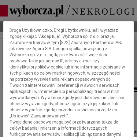
Dbamy o Twoją prywatność
Nekrologi
Odeszli
Poradnik pogrzebowy
Droga Użytkowniczko, Drogi Użytkowniku, jeśli wyrazisz
zgodę klikając "Akceptuję", Wyborcza sp. z o.o. oraz jej
Zaufani Partnerzy, w tym [
872
] Zaufanych Partnerów IAB,
jak również Agora S.A. będąca spółką powiązaną z
IMIĘ I NAZWISKO:
Wyborcza sp. z o.o., będą przetwarzać Twoje dane
osobowe takie jak adresy IP, adresy e-mail czy
Warszawa
REGION:
identyfikatory plików cookie lub inne informacje zapisane w
tych plikach do celów marketingowych, w szczególności
01.09.2009
DATA EMISJI:
na potrzeby wyświetlania reklam dopasowanych do
Twoich zainteresowań i preferencji w swoich serwisach,
aplikacjach i w Internecie lub personalizacji treści w nich
wyświetlanych. Wyrażenie zgody jest dobrowolne. Jeśli nie
chcesz wyrazić zgody, chcesz ograniczyć jej zakres lub
Panu
chcesz wycofać zgodę uprzednio udzieloną przejdź do
„Ustawień Zaawansowanych”.
Twoje dane osobowe mogą być przetwarzane także do
celów badania i mierzenia informacji dotyczących
prof. dr. hab. Władysławowi Sow
funkcjonowania serwisów i aplikacji lub łączone z danymi