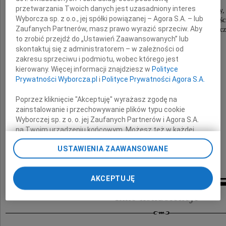
przetwarzania Twoich danych jest uzasadniony interes
nauczyciela akademickiego, cenionego geodety,
Wyborcza sp. z o.o., jej spółki powiązanej – Agora S.A. – lub
Człowieka wielkiego serca i ogromnej życzliwośc
Zaufanych Partnerów, masz prawo wyrazić sprzeciw. Aby
wieloletniego pracownika Uniwersytetu Przyrodnic
to zrobić przejdź do „Ustawień Zaawansowanych” lub
we Wrocławiu.
skontaktuj się z administratorem – w zależności od
zakresu sprzeciwu i podmiotu, wobec którego jest
Rodzinie i Bliskim
kierowany. Więcej informacji znajdziesz w
Polityce
Prywatności Wyborcza.pl
i
Polityce Prywatności Agora S.A.
Poprzez kliknięcie "Akceptuję" wyrażasz zgodę na
składamy
zainstalowanie i przechowywanie plików typu cookie
Wyborczej sp. z o. o. jej Zaufanych Partnerów i Agora S.A.
wyrazy szczerego współczucia
na Twoim urządzeniu końcowym. Możesz też w każdej
chwili zmienić swoje preferencje dot. plików cookie,
koleżanki i koledzy
USTAWIENIA ZAAWANSOWANE
ponownie wywołując narzędzie do zarządzania Twoimi
z Katedry Gospodarki Przestrzennej
preferencjami dot. przetwarzania danych poprzez
odnośnik „Ustawienia prywatności” w stopce serwisu i
AKCEPTUJĘ
przechodząc do sekcji „Ustawienia zaawansowane”.
Zmiana ustawień plików cookie możliwa jest także za
Inne kondolencje
pomocą ustawień przeglądarki.
My, nasi Zaufani Partnerzy i Agora S.A. możemy