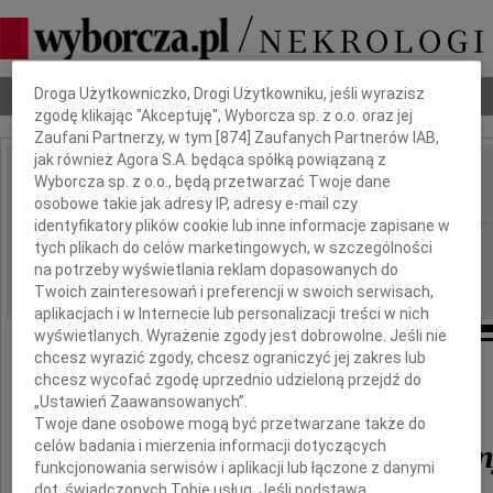
Dbamy o Twoją prywatność
Nekrologi
Odeszli
Poradnik pogrzebowy
Droga Użytkowniczko, Drogi Użytkowniku, jeśli wyrazisz
zgodę klikając "Akceptuję", Wyborcza sp. z o.o. oraz jej
Zaufani Partnerzy, w tym [
874
] Zaufanych Partnerów IAB,
jak również Agora S.A. będąca spółką powiązaną z
Ryszard Malina
Wyborcza sp. z o.o., będą przetwarzać Twoje dane
IMIĘ I NAZWISKO:
osobowe takie jak adresy IP, adresy e-mail czy
identyfikatory plików cookie lub inne informacje zapisane w
Wrocław
REGION:
tych plikach do celów marketingowych, w szczególności
na potrzeby wyświetlania reklam dopasowanych do
21.12.2010
DATA EMISJI:
Twoich zainteresowań i preferencji w swoich serwisach,
aplikacjach i w Internecie lub personalizacji treści w nich
wyświetlanych. Wyrażenie zgody jest dobrowolne. Jeśli nie
chcesz wyrazić zgody, chcesz ograniczyć jej zakres lub
Z głębokim żalem przyjęliśmy wiadomość
chcesz wycofać zgodę uprzednio udzieloną przejdź do
o śmierci naszego Kolegi
„Ustawień Zaawansowanych”.
Twoje dane osobowe mogą być przetwarzane także do
celów badania i mierzenia informacji dotyczących
dr. inż. Ryszarda Mali
funkcjonowania serwisów i aplikacji lub łączone z danymi
dot. świadczonych Tobie usług. Jeśli podstawą