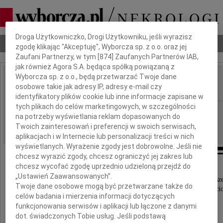
Dbamy o Twoją prywatność
Droga Użytkowniczko, Drogi Użytkowniku, jeśli wyrazisz
Nekrologi
Odeszli
Poradnik pogrzebowy
zgodę klikając "Akceptuję", Wyborcza sp. z o.o. oraz jej
Zaufani Partnerzy, w tym [
874
] Zaufanych Partnerów IAB,
jak również Agora S.A. będąca spółką powiązaną z
Wyborcza sp. z o.o., będą przetwarzać Twoje dane
Maria Zubrzycka
osobowe takie jak adresy IP, adresy e-mail czy
IMIĘ I NAZWISKO:
identyfikatory plików cookie lub inne informacje zapisane w
tych plikach do celów marketingowych, w szczególności
Wrocław
REGION:
na potrzeby wyświetlania reklam dopasowanych do
21.12.2010
DATA EMISJI:
Twoich zainteresowań i preferencji w swoich serwisach,
aplikacjach i w Internecie lub personalizacji treści w nich
wyświetlanych. Wyrażenie zgody jest dobrowolne. Jeśli nie
chcesz wyrazić zgody, chcesz ograniczyć jej zakres lub
chcesz wycofać zgodę uprzednio udzieloną przejdź do
Z głębokim żalem zawiadamiamy,
„Ustawień Zaawansowanych”.
że 18 grudnia 2010 roku odeszła od nas na zawsz
Twoje dane osobowe mogą być przetwarzane także do
przeżywszy 80 lat, ukochana Mama, Babcia i Teści
celów badania i mierzenia informacji dotyczących
funkcjonowania serwisów i aplikacji lub łączone z danymi
dot. świadczonych Tobie usług. Jeśli podstawą