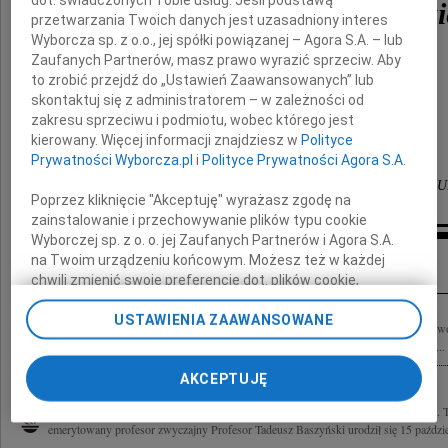
prof. Tadeusza Baszyńsk
przetwarzania Twoich danych jest uzasadniony interes
Wyborcza sp. z o.o., jej spółki powiązanej – Agora S.A. – lub
Zaufanych Partnerów, masz prawo wyrazić sprzeciw. Aby
wyrazy głębokiego współczucia
to zrobić przejdź do „Ustawień Zaawansowanych” lub
z powodu śmierci Męża, Ojca i Dziadka
skontaktuj się z administratorem – w zależności od
zakresu sprzeciwu i podmiotu, wobec którego jest
kierowany. Więcej informacji znajdziesz w
Polityce
składają
Prywatności Wyborcza.pl
i
Polityce Prywatności Agora S.A.
byli i obecni pracownicy Zakładu Fizjologii Roślin
Poprzez kliknięcie "Akceptuję" wyrażasz zgodę na
zainstalowanie i przechowywanie plików typu cookie
Wyborczej sp. z o. o. jej Zaufanych Partnerów i Agora S.A.
Inne kondolencje
na Twoim urządzeniu końcowym. Możesz też w każdej
chwili zmienić swoje preferencje dot. plików cookie,
ponownie wywołując narzędzie do zarządzania Twoimi
USTAWIENIA ZAAWANSOWANE
preferencjami dot. przetwarzania danych poprzez
Pani Wiesławie Baszyńskiej i Rodzinie wyrazy żalu i głębokiego współczucia z pow
odnośnik „Ustawienia prywatności” w stopce serwisu i
Baszyńskiego składają Dyrekcja i pracownicy Wojewódzkiej Biblioteki Publicznej...
przechodząc do sekcji „Ustawienia zaawansowane”.
AKCEPTUJĘ
Zmiana ustawień plików cookie możliwa jest także za
pomocą ustawień przeglądarki.
Z głębokim żalem zawiadamiamy, że 15 października 2009 roku zmarł prof. dr hab. 
emerytowany profesor zwyczajny Profesor Tadeusz Baszyński urodził się 15 paździe
My, nasi Zaufani Partnerzy i Agora S.A. możemy