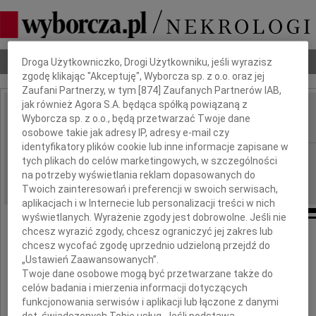
Dbamy o Twoją prywatność
Nekrologi
Odeszli
Poradnik pogrzebowy
Droga Użytkowniczko, Drogi Użytkowniku, jeśli wyrazisz
zgodę klikając "Akceptuję", Wyborcza sp. z o.o. oraz jej
Zaufani Partnerzy, w tym [
874
] Zaufanych Partnerów IAB,
jak również Agora S.A. będąca spółką powiązaną z
Tadeusz Baszyński
Wyborcza sp. z o.o., będą przetwarzać Twoje dane
IMIĘ I NAZWISKO:
osobowe takie jak adresy IP, adresy e-mail czy
identyfikatory plików cookie lub inne informacje zapisane w
Lublin
REGION:
tych plikach do celów marketingowych, w szczególności
na potrzeby wyświetlania reklam dopasowanych do
20.10.2009
DATA EMISJI:
Twoich zainteresowań i preferencji w swoich serwisach,
aplikacjach i w Internecie lub personalizacji treści w nich
wyświetlanych. Wyrażenie zgody jest dobrowolne. Jeśli nie
chcesz wyrazić zgody, chcesz ograniczyć jej zakres lub
chcesz wycofać zgodę uprzednio udzieloną przejdź do
Pani Wiesławie Baszyńskiej
„Ustawień Zaawansowanych”.
Twoje dane osobowe mogą być przetwarzane także do
Dzieciom i Wnukom
celów badania i mierzenia informacji dotyczących
funkcjonowania serwisów i aplikacji lub łączone z danymi
dot. świadczonych Tobie usług. Jeśli podstawą