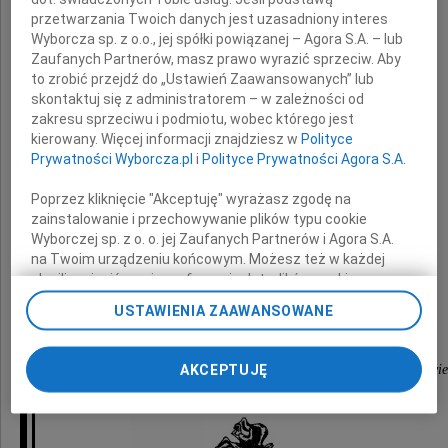
przetwarzania Twoich danych jest uzasadniony interes
Wyborcza sp. z o.o., jej spółki powiązanej – Agora S.A. – lub
wyrazy głębokiego współczucia
Zaufanych Partnerów, masz prawo wyrazić sprzeciw. Aby
to zrobić przejdź do „Ustawień Zaawansowanych” lub
skontaktuj się z administratorem – w zależności od
z powodu śmierci
zakresu sprzeciwu i podmiotu, wobec którego jest
kierowany. Więcej informacji znajdziesz w
Polityce
Prywatności Wyborcza.pl
i
Polityce Prywatności Agora S.A.
Mamy
Poprzez kliknięcie "Akceptuję" wyrażasz zgodę na
zainstalowanie i przechowywanie plików typu cookie
Wyborczej sp. z o. o. jej Zaufanych Partnerów i Agora S.A.
na Twoim urządzeniu końcowym. Możesz też w każdej
składają
chwili zmienić swoje preferencje dot. plików cookie,
ponownie wywołując narzędzie do zarządzania Twoimi
USTAWIENIA ZAAWANSOWANE
Dyrekcja i pracownicy
preferencjami dot. przetwarzania danych poprzez
odnośnik „Ustawienia prywatności” w stopce serwisu i
przechodząc do sekcji „Ustawienia zaawansowane”.
AKCEPTUJĘ
Centralnej Komisji Egzaminacyjnej w Warszawie
Zmiana ustawień plików cookie możliwa jest także za
pomocą ustawień przeglądarki.
My, nasi Zaufani Partnerzy i Agora S.A. możemy