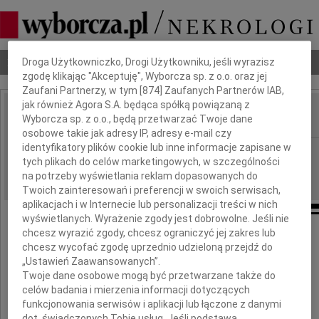
Dbamy o Twoją prywatność
Nekrologi
Odeszli
Poradnik pogrzebowy
Droga Użytkowniczko, Drogi Użytkowniku, jeśli wyrazisz
zgodę klikając "Akceptuję", Wyborcza sp. z o.o. oraz jej
Zaufani Partnerzy, w tym [
874
] Zaufanych Partnerów IAB,
jak również Agora S.A. będąca spółką powiązaną z
Wyborcza sp. z o.o., będą przetwarzać Twoje dane
IMIĘ I NAZWISKO:
osobowe takie jak adresy IP, adresy e-mail czy
identyfikatory plików cookie lub inne informacje zapisane w
Kraków
REGION:
tych plikach do celów marketingowych, w szczególności
18.12.2010
DATA EMISJI:
na potrzeby wyświetlania reklam dopasowanych do
Twoich zainteresowań i preferencji w swoich serwisach,
aplikacjach i w Internecie lub personalizacji treści w nich
wyświetlanych. Wyrażenie zgody jest dobrowolne. Jeśli nie
chcesz wyrazić zgody, chcesz ograniczyć jej zakres lub
chcesz wycofać zgodę uprzednio udzieloną przejdź do
Panu
„Ustawień Zaawansowanych”.
Twoje dane osobowe mogą być przetwarzane także do
celów badania i mierzenia informacji dotyczących
Markowi Legutko
funkcjonowania serwisów i aplikacji lub łączone z danymi
dot. świadczonych Tobie usług. Jeśli podstawą