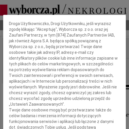
Dbamy o Twoją prywatność
Droga Użytkowniczko, Drogi Użytkowniku, jeśli wyrazisz
Nekrologi
Odeszli
Poradnik pogrzebowy
zgodę klikając "Akceptuję", Wyborcza sp. z o.o. oraz jej
Zaufani Partnerzy, w tym [
874
] Zaufanych Partnerów IAB,
jak również Agora S.A. będąca spółką powiązaną z
Tadeusz Orzechowski
Wyborcza sp. z o.o., będą przetwarzać Twoje dane
IMIĘ I NAZWISKO:
osobowe takie jak adresy IP, adresy e-mail czy
identyfikatory plików cookie lub inne informacje zapisane w
Wrocław
tych plikach do celów marketingowych, w szczególności
REGION:
na potrzeby wyświetlania reklam dopasowanych do
21.12.2010
DATA EMISJI:
Twoich zainteresowań i preferencji w swoich serwisach,
aplikacjach i w Internecie lub personalizacji treści w nich
wyświetlanych. Wyrażenie zgody jest dobrowolne. Jeśli nie
chcesz wyrazić zgody, chcesz ograniczyć jej zakres lub
Wyrazy głębokiego współczucia
chcesz wycofać zgodę uprzednio udzieloną przejdź do
„Ustawień Zaawansowanych”.
Koledze
Twoje dane osobowe mogą być przetwarzane także do
dr. med. Wiktorowi Orzechowski
celów badania i mierzenia informacji dotyczących
funkcjonowania serwisów i aplikacji lub łączone z danymi
dot. świadczonych Tobie usług. Jeśli podstawą