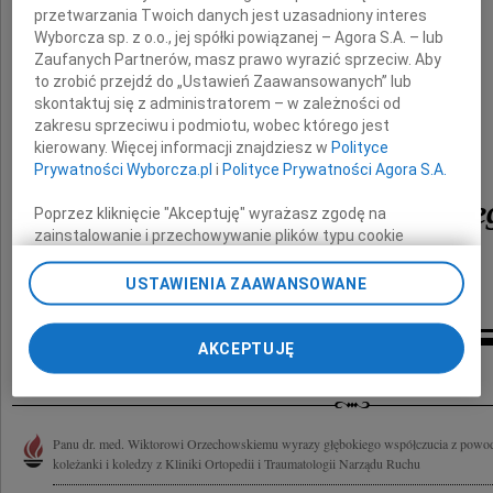
z powodu śmierci Ojca
przetwarzania Twoich danych jest uzasadniony interes
Wyborcza sp. z o.o., jej spółki powiązanej – Agora S.A. – lub
Zaufanych Partnerów, masz prawo wyrazić sprzeciw. Aby
to zrobić przejdź do „Ustawień Zaawansowanych” lub
skontaktuj się z administratorem – w zależności od
zakresu sprzeciwu i podmiotu, wobec którego jest
kierowany. Więcej informacji znajdziesz w
Polityce
dr. med.
Prywatności Wyborcza.pl
i
Polityce Prywatności Agora S.A.
Tadeusza Orzechowskie
Poprzez kliknięcie "Akceptuję" wyrażasz zgodę na
zainstalowanie i przechowywanie plików typu cookie
składa
Wyborczej sp. z o. o. jej Zaufanych Partnerów i Agora S.A.
na Twoim urządzeniu końcowym. Możesz też w każdej
USTAWIENIA ZAAWANSOWANE
chwili zmienić swoje preferencje dot. plików cookie,
Oddział Dolnośląski PTDiTR
ponownie wywołując narzędzie do zarządzania Twoimi
preferencjami dot. przetwarzania danych poprzez
AKCEPTUJĘ
Inne kondolencje
odnośnik „Ustawienia prywatności” w stopce serwisu i
przechodząc do sekcji „Ustawienia zaawansowane”.
Zmiana ustawień plików cookie możliwa jest także za
pomocą ustawień przeglądarki.
Panu dr. med. Wiktorowi Orzechowskiemu wyrazy głębokiego współczucia z powodu
koleżanki i koledzy z Kliniki Ortopedii i Traumatologii Narządu Ruchu
My, nasi Zaufani Partnerzy i Agora S.A. możemy