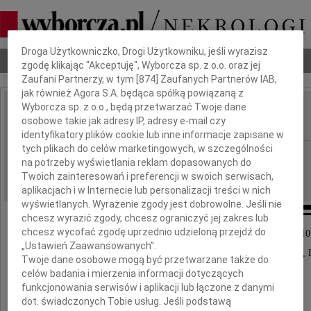
Dbamy o Twoją prywatność
Droga Użytkowniczko, Drogi Użytkowniku, jeśli wyrazisz
Nekrologi
Odeszli
Poradnik pogrzebowy
zgodę klikając "Akceptuję", Wyborcza sp. z o.o. oraz jej
Zaufani Partnerzy, w tym [
874
] Zaufanych Partnerów IAB,
jak również Agora S.A. będąca spółką powiązaną z
Wyborcza sp. z o.o., będą przetwarzać Twoje dane
Tadeusz Ziober
osobowe takie jak adresy IP, adresy e-mail czy
IMIĘ I NAZWISKO:
identyfikatory plików cookie lub inne informacje zapisane w
tych plikach do celów marketingowych, w szczególności
Wrocław
REGION:
na potrzeby wyświetlania reklam dopasowanych do
17.12.2010
DATA EMISJI:
Twoich zainteresowań i preferencji w swoich serwisach,
aplikacjach i w Internecie lub personalizacji treści w nich
wyświetlanych. Wyrażenie zgody jest dobrowolne. Jeśli nie
chcesz wyrazić zgody, chcesz ograniczyć jej zakres lub
chcesz wycofać zgodę uprzednio udzieloną przejdź do
Z głębokim żalem zawiadamiamy, że 13 grudnia 2010
„Ustawień Zaawansowanych”.
po długiej i ciężkiej chorobie, zmarł nasz Mąż, Ojciec,
Twoje dane osobowe mogą być przetwarzane także do
celów badania i mierzenia informacji dotyczących
funkcjonowania serwisów i aplikacji lub łączone z danymi
dot. świadczonych Tobie usług. Jeśli podstawą