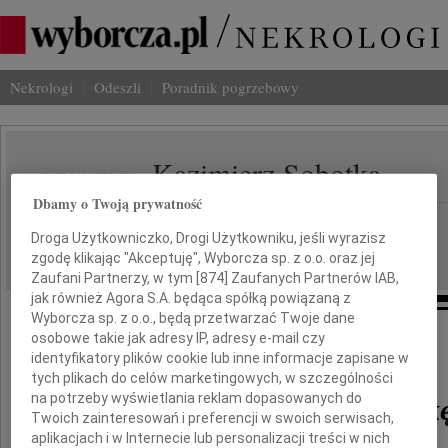
Nekrologi
Odeszli
Poradnik pogrzebowy
Kazimierz Sobotka
IMIĘ I NAZWISKO:
Dbamy o Twoją prywatność
Łódź
REGION:
Droga Użytkowniczko, Drogi Użytkowniku, jeśli wyrazisz
17.12.2010
DATA EMISJI:
zgodę klikając "Akceptuję", Wyborcza sp. z o.o. oraz jej
Zaufani Partnerzy, w tym [
874
] Zaufanych Partnerów IAB,
jak również Agora S.A. będąca spółką powiązaną z
Wyborcza sp. z o.o., będą przetwarzać Twoje dane
osobowe takie jak adresy IP, adresy e-mail czy
Z wielkim żalem żegnam
identyfikatory plików cookie lub inne informacje zapisane w
tych plikach do celów marketingowych, w szczególności
na potrzeby wyświetlania reklam dopasowanych do
dr. Kazimierza Sobotk
Twoich zainteresowań i preferencji w swoich serwisach,
aplikacjach i w Internecie lub personalizacji treści w nich