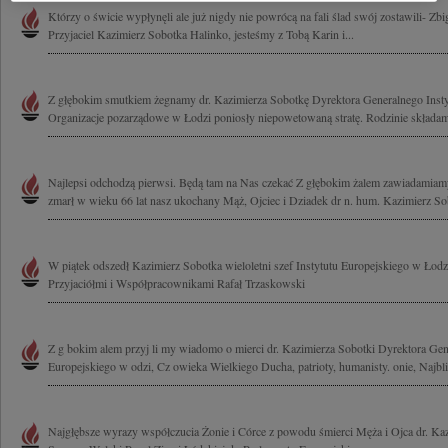
Którzy o świcie wypłynęli ale już nigdy nie powrócą na fali ślad swój zostawili- Zb
Przyjaciel Kazimierz Sobotka Halinko, jesteśmy z Tobą Karin i...
Z głębokim smutkiem żegnamy dr. Kazimierza Sobotkę Dyrektora Generalnego Insty
Organizacje pozarządowe w Łodzi poniosły niepowetowaną stratę. Rodzinie składamy
Najlepsi odchodzą pierwsi. Będą tam na Nas czekać Z głębokim żalem zawiadamiamy
zmarł w wieku 66 lat nasz ukochany Mąż, Ojciec i Dziadek dr n. hum. Kazimierz Sob
W piątek odszedł Kazimierz Sobotka wieloletni szef Instytutu Europejskiego w Łodz
Przyjaciółmi i Współpracownikami Rafał Trzaskowski
Z g bokim alem przyj li my wiadomo o mierci dr. Kazimierza Sobotki Dyrektora Gen
Europejskiego w odzi, Cz owieka Wielkiego Ducha, patrioty, humanisty. onie, Najbli 
Najgłębsze wyrazy współczucia Żonie i Córce z powodu śmierci Męża i Ojca dr. Kaz