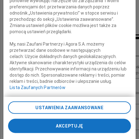
ponownie wywołując narzędzie do zarządzania Twoimi
prof. Jerzy Buzek
preferencjami dot. przetwarzania danych poprzez
Przewodniczący Parlamentu Europejskiego
odnośnik „Ustawienia prywatności” w stopce serwisu i
były Premier RP
przechodząc do sekcji „Ustawienia zaawansowane”.
Zmiana ustawień plików cookie możliwa jest także za
pomocą ustawień przeglądarki.
Inne kondolencje
My, nasi Zaufani Partnerzy i Agora S.A. możemy
przetwarzać dane osobowe w następujących
celach:
Użycie dokładnych danych geolokalizacyjnych.
Aktywne skanowanie charakterystyki urządzenia do celów
Z głębokim żalem żegnamy drogiego nam Przyjaciela i Kolegę dr. Kazimierza Sobo
identyfikacji. Przechowywanie informacji na urządzeniu lub
Instytucie Teorii Literatury, Teatru i Sztuk Audiowizualnych Uniwersytetu Łódzkiego,
dostęp do nich. Spersonalizowane reklamy i treści, pomiar
reklam i treści, badnie odbiorców i ulepszanie usług.
Lista Zaufanych Partnerów
Najgłębsze wyrazy współczucia Żonie, Córce i Zięciowi z powodu śmierci dr. Kazim
koleżanki i koledzy z NSZZ "Solidarność? Uniwersytetu Łódzkiego
USTAWIENIA ZAAWANSOWANE
Ze smutkiem przyjęliśmy wiadomość o śmierci dr. Kazimierza Sobotki Dyrektora Ins
Szczere wyrazy współczucia Rodzinie i wszystkim Bliskim w imieniu Rady...
AKCEPTUJĘ