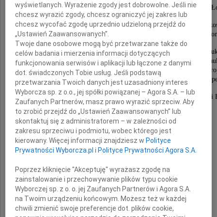
wyświetlanych. Wyrażenie zgody jest dobrowolne. Jeśli nie
Dyrektora Generalnego Instytutu Europejskiego w Ł
chcesz wyrazić zgody, chcesz ograniczyć jej zakres lub
chcesz wycofać zgodę uprzednio udzieloną przejdź do
Dr Kazimierz Sobotka dobrze przysłużył się członko
„Ustawień Zaawansowanych”.
Polski w Unii Europejskiej i europejskim aspiracjom region
Twoje dane osobowe mogą być przetwarzane także do
Działał, godnie reprezentując polską i łódzką nau
celów badania i mierzenia informacji dotyczących
i ciesząc się szacunkiem w europejskim środowisku n
funkcjonowania serwisów i aplikacji lub łączone z danymi
w Europejskim Stowarzyszeniu Studiów Wspólnot Euro
dot. świadczonych Tobie usług. Jeśli podstawą
oraz Transeuropejskim Stowarzyszeniu Studiów Europe
przetwarzania Twoich danych jest uzasadniony interes
Wyborcza sp. z o.o., jej spółki powiązanej – Agora S.A. – lub
Europejczyk duchem i umysłem, dobrze służył Polsce i 
Zaufanych Partnerów, masz prawo wyrazić sprzeciw. Aby
to zrobić przejdź do „Ustawień Zaawansowanych” lub
Cześć Jego pamięci.
skontaktuj się z administratorem – w zależności od
zakresu sprzeciwu i podmiotu, wobec którego jest
kierowany. Więcej informacji znajdziesz w
Polityce
Serdeczne wyrazy współczucia
Prywatności Wyborcza.pl
i
Polityce Prywatności Agora S.A.
Poprzez kliknięcie "Akceptuję" wyrażasz zgodę na
Rodzinie
zainstalowanie i przechowywanie plików typu cookie
Wyborczej sp. z o. o. jej Zaufanych Partnerów i Agora S.A.
na Twoim urządzeniu końcowym. Możesz też w każdej
chwili zmienić swoje preferencje dot. plików cookie,